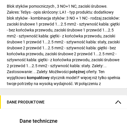
Blok styków pomocniczych , 3 NO+1 NC, zaciski śrubowe.
Zakres: TeSys - opis skrócony: LA1 - typ produktu: dodatkowy
blok styków - kombinacja styków: 3 NO + 1 NC - rodzaj zacisków:
zaciski śrubowe 1 przewód 1...2.5 mm2 - sztywność kabla: giętki
- bez końcówka przewodu, zaciski śrubowe 1 przewód 1...2.5
mm2 - sztywność kabla: giętki - z końcówka przewodu, zaciski
śrubowe 1 przewód 1...2.5 mm2 - sztywność kabla: stały, zaciski
śrubowe 2 przewód 1...2.5 mm2 - sztywność kabla: giętki - bez
końcówka przewodu, zaciski śrubowe 2 przewód 1...2.5 mm2 -
sztywność kabla: giętki - z końcówka przewodu, zaciski śrubowe
2 przewód 1...2.5 mm2 - sztywność kabla: stały. Zalety: ..
Zastosowanie: .. Zalety: Możliwości
potężnej
oferty. Ten
wyjątkowo
kompaktowy
stycznik model F więcej niż tylko spełnia
twoje potrzeby na wysoką wydajność. W połączeniu z
elektronicznym przekaźnikiem LR9 lub wyłącznikiem silnikowym
GV7, styczniki te idealnie sprawdzają się jako rozruszniki
silników, pozwalając na
prosty
wybór i wspólne akcesoria
DANE PRODUKTOWE
zwiększające
elastyczność.
.. Zastosowanie: - Przemysł,
infrastruktura, budownictwo, itd.:, Sterowanie wszystkimi
rodzajami silników w normalnych i trudnych warunkach
Dane techniczne
serwisowych., Sterowanie obwodami o obciążeniach