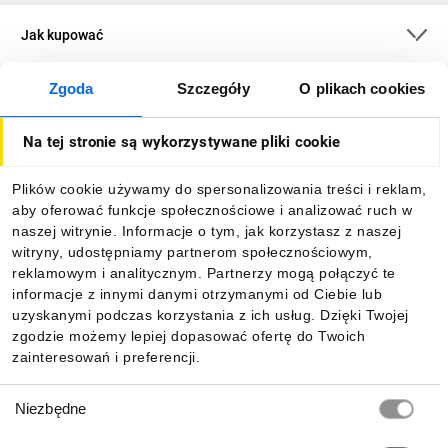
Jak kupować
Zgoda
Szczegóły
O plikach cookies
O firmie
Na tej stronie są wykorzystywane pliki cookie
Dla kupujących
Plików cookie używamy do spersonalizowania treści i reklam,
aby oferować funkcje społecznościowe i analizować ruch w
Informacje
naszej witrynie. Informacje o tym, jak korzystasz z naszej
witryny, udostępniamy partnerom społecznościowym,
reklamowym i analitycznym. Partnerzy mogą połączyć te
Pobierz naszą aplikację mobilną:
informacje z innymi danymi otrzymanymi od Ciebie lub
uzyskanymi podczas korzystania z ich usług. Dzięki Twojej
zgodzie możemy lepiej dopasować ofertę do Twoich
zainteresowań i preferencji.
Wybór
Niezbędne
zgody