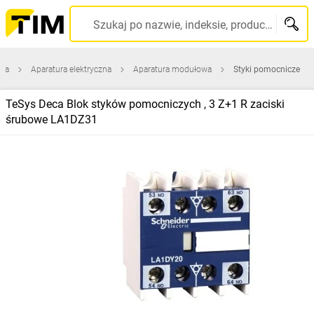
Szukaj po nazwie, indeksie, producencie, kodzie kreskowym...
wna
Aparatura elektryczna
Aparatura modułowa
Styki pomocnicze
TeSys Deca Blok styków pomocniczych , 3 Z+1 R zaciski
śrubowe LA1DZ31