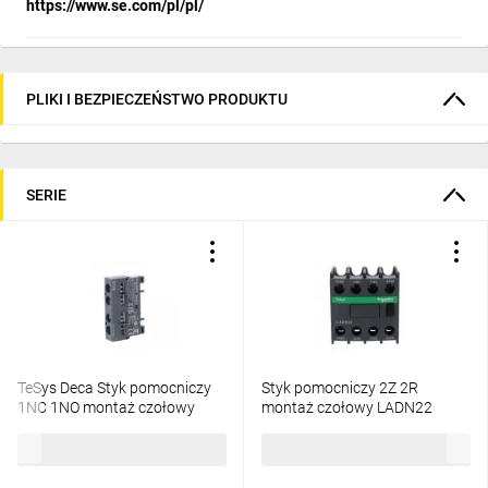
https://www.se.com/pl/pl/
PLIKI I BEZPIECZEŃSTWO PRODUKTU
SERIE
TeSys Deca Styk pomocniczy
Styk pomocniczy 2Z 2R
1NC 1NO montaż czołowy
montaż czołowy LADN22
GVAE11
42,47 zł
brutto
67,42 zł
brutto