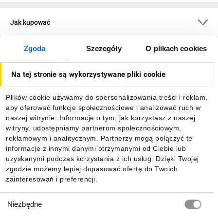
Jak kupować
Zgoda
Szczegóły
O plikach cookies
O firmie
Na tej stronie są wykorzystywane pliki cookie
Dla kupujących
Plików cookie używamy do spersonalizowania treści i reklam,
aby oferować funkcje społecznościowe i analizować ruch w
Informacje
naszej witrynie. Informacje o tym, jak korzystasz z naszej
witryny, udostępniamy partnerom społecznościowym,
reklamowym i analitycznym. Partnerzy mogą połączyć te
Pobierz naszą aplikację mobilną:
informacje z innymi danymi otrzymanymi od Ciebie lub
uzyskanymi podczas korzystania z ich usług. Dzięki Twojej
zgodzie możemy lepiej dopasować ofertę do Twoich
zainteresowań i preferencji.
Wybór
Niezbędne
zgody