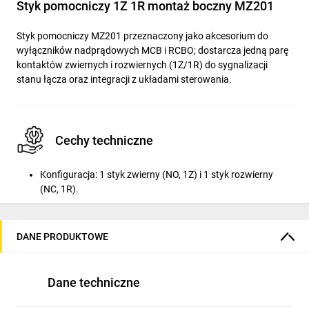
Styk pomocniczy 1Z 1R montaż boczny MZ201
Styk pomocniczy MZ201 przeznaczony jako akcesorium do
wyłączników nadprądowych MCB i RCBO; dostarcza jedną parę
kontaktów zwiernych i rozwiernych (1Z/1R) do sygnalizacji
stanu łącza oraz integracji z układami sterowania.
Cechy techniczne
Konfiguracja: 1 styk zwierny (NO, 1Z) i 1 styk rozwierny
(NC, 1R).
Znamionowy prąd pracy: 6 A (AC‑15, 230 V).
Maksymalne napięcie pracy: 240 V.
DANE PRODUKTOWE
Połączenie elektryczne: połączenie śrubowe; moment
dokręcania: 1,2 Nm.
Dane techniczne
Wymiary: głębokość 40 mm × wysokość 80 mm ×
szerokość 9,5 mm.