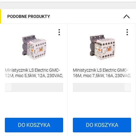
PODOBNE PRODUKTY
Ministycznik LS Electric GMC-
Ministycznik LS Electric GMC-
12M, moc 5,5kW, 12A, 230VAC,
16M, moc 7,5kW, 16A, 230VAC,
1A 1269017800 GMC-12M
1A 1269027900 GMC-16M
61,13 zł
brutto
64,70 zł
brutto
230AC 1A
230AC 1A
DO KOSZYKA
DO KOSZYKA