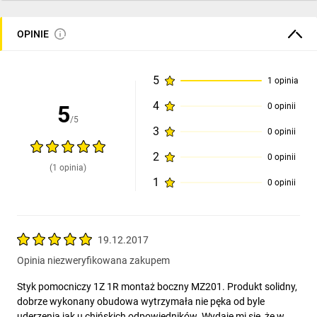
OPINIE
5
1 opinia
4
5
0 opinii
/5
3
0 opinii
2
0 opinii
(1 opinia)
1
0 opinii
19.12.2017
Opinia niezweryfikowana zakupem
Styk pomocniczy 1Z 1R montaż boczny MZ201. Produkt solidny,
dobrze wykonany obudowa wytrzymała nie pęka od byle
uderzenia jak u chińskich odpowiedników. Wydaje mi się, że w