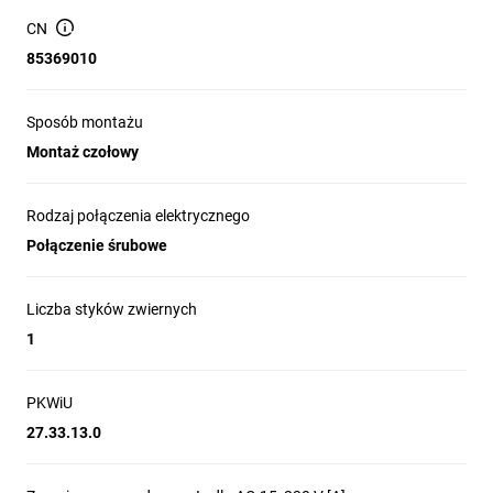
Żywotność: rekomendowane powyżej 6000 cykli
CN
elektrycznych i 12000 cykli mechanicznych.
85369010
Zakres temperatur pracy i magazynowania: -40 °C do 80
°C.
Sposób montażu
Montaż czołowy
Zastosowanie produktu
Rodzaj połączenia elektrycznego
Sygnalizacja pozycji wyłącznika (przekazywanie stanu do
Połączenie śrubowe
systemów PLC, sygnalizacji lub rejestratorów).
Realizacja blokad i interlocków w rozdzielnicach i panelach
Liczba styków zwiernych
sterowniczych.
1
Integracja z układami sterowania i monitoringu obwodów
nadprądowych jako styk pomocniczy do zdalnego
nadzoru.
PKWiU
27.33.13.0
Modernizacja lub rozbudowa istniejących szaf
rozdzielczych, gdzie wymagane jest równoczesne
sygnalizowanie stanu (NO + NC).