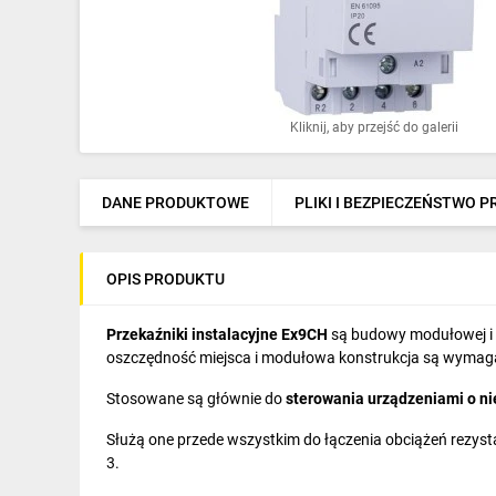
Ochrona odgromowa
Pompy ciepła
Osprzęt łączeniowy
Kliknij, aby przejść do galerii
Ogrzewanie
Elektronarzędzia i mierniki
DANE PRODUKTOWE
PLIKI I BEZPIECZEŃSTWO 
Domofony i dzwonki
OPIS PRODUKTU
Alarmy, monitoring, komunikacja
Napędy elektryczne
Przekaźniki instalacyjne Ex9CH
są budowy modułowej i 
oszczędność miejsca i modułowa konstrukcja są wymag
Pneumatyka
Stosowane są głównie do
sterowania urządzeniami o ni
Dom i ogród
Służą one przede wszystkim do łączenia obciążeń rezystan
3.
Klimatyzacja