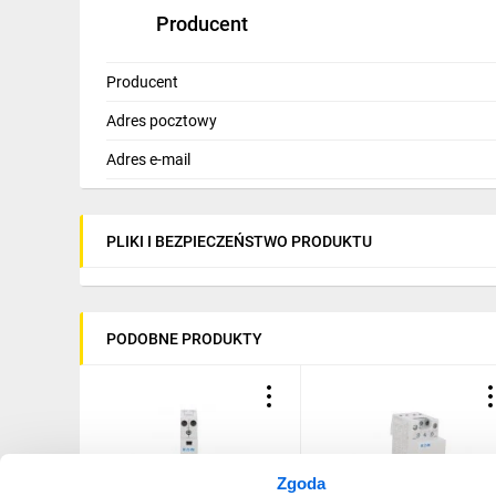
Suwak do obsługi manualnej:
NIE
Producent
Stopień ochrony:
IP20
Znamionowy prąd pracy:
25A
Producent
Adres pocztowy
Adres e-mail
PLIKI I BEZPIECZEŃSTWO PRODUKTU
PODOBNE PRODUKTY
Zgoda