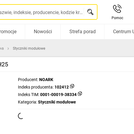
Szukaj po nazwie, indeksie, producencie, kodzie kreskowym...
Pomoc
romocje
Nowości
Strefa porad
Centrum 
wa
Styczniki modułowe
H25
Producent:
NOARK
Indeks producenta:
102412
Indeks TIM:
0001-00019-38334
Kategoria:
Styczniki modułowe