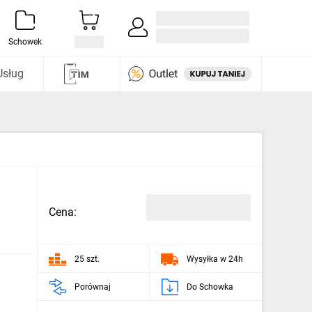
Zaloguj się / Załóż konto
i odkryj
Schowek
Usług
Cena:
25 szt.
Wysyłka w 24h
Porównaj
Do Schowka