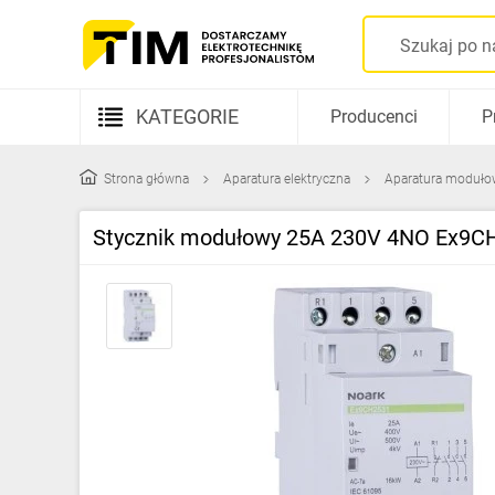
KATEGORIE
Producenci
P
Aparatura elektryczna
Strona główna
Aparatura elektryczna
Aparatura moduło
Kable i przewody
Stycznik modułowy 25A 230V 4NO Ex9C
Rozdzielnice i obudowy
Elementy prowadzenia kabli
Fotowoltaika
Gniazda i łączniki
Źródła światła
Oprawy oświetleniowe