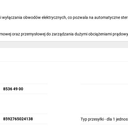
 wyłączania obwodów elektrycznych, co pozwala na automatyczne sterow
owej oraz przemysłowej do zarządzania dużymi obciążeniami prądowy
ntowane w szafach sterowniczych i integrują się z innymi komponentam
8536 49 00
8592765024138
Typ przesyłki - dla 1 jedno