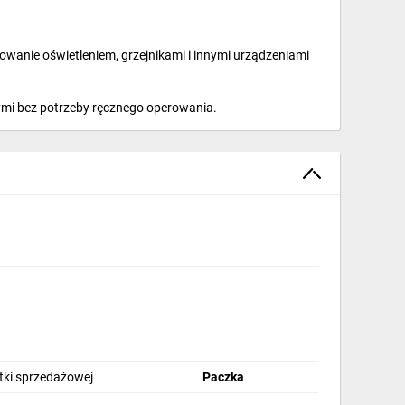
anie oświetleniem, grzejnikami i innymi urządzeniami
mi bez potrzeby ręcznego operowania.
i systemu elektrycznego.
stki sprzedażowej
Paczka