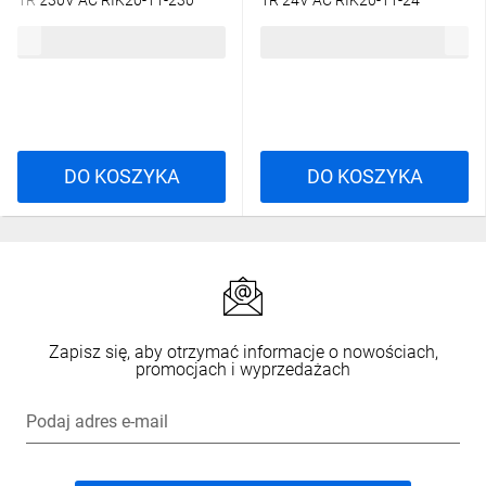
1R 230V AC RIK20-11-230
1R 24V AC RIK20-11-24
2608212
2608196
195,66 zł
brutto
195,66 zł
brutto
DO KOSZYKA
DO KOSZYKA
Zapisz się, aby otrzymać informacje o nowościach,
promocjach i wyprzedażach
Podaj adres e-mail