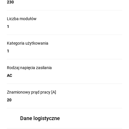
230
(zał/wył).
Możliwość zamontowania styków pomocniczych (dla wersji
4-0, 1-3, 2-2, 3-1, 0-4).
Liczba modułów
Możliwość plombowania zacisków z wykorzystaniem
1
pokrywy.
Wstawka dystansowa instalowana między stycznikami dla
temperatury otoczenia (pracy) przekraczającej 40°C.
Kategoria użytkowania
Wysoka trwałość mechaniczna i dopuszczalna częstość
1
łączeń.
Niski pobór mocy cewki sterującej.
Dostępna wersja w wykonaniu 4-biegunowym o szerokości
Rodzaj napięcia zasilania
tylko 2 modułów (R25).
AC
Rysunek wymiarowy
Znamionowy prąd pracy [A]
20
ETIsON Curves
Dane logistyczne