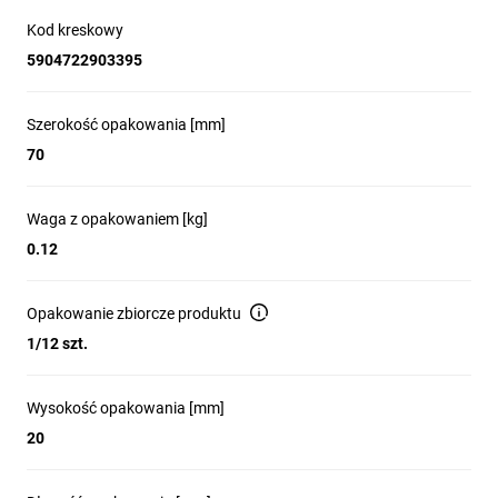
Kod kreskowy
5904722903395
Szerokość opakowania [mm]
Fukcjonalności programu:
70
generowanie i wykreślanie charakterystyk t/I urządzeń
zabezpieczających
regulowanie i testowanie nastaw zabezpieczeń, badanie
Waga z opakowaniem [kg]
wpływu zmiany kształtu krzywej zabezpieczeń
0.12
analizowanie selektywności między urządzeniami
zabezpieczającymi
symulowanie reakcji obciążenia lub zwarcia urządzeń
Opakowanie zbiorcze produktu
zabezpieczających
1/12 szt.
definiowanie punktów pracy i warunków granicznych z
rzeczywistych aplikacji
sporządzanie raportów do dokumentacji projektowej
Wysokość opakowania [mm]
Sprawdź jakie to proste!
20