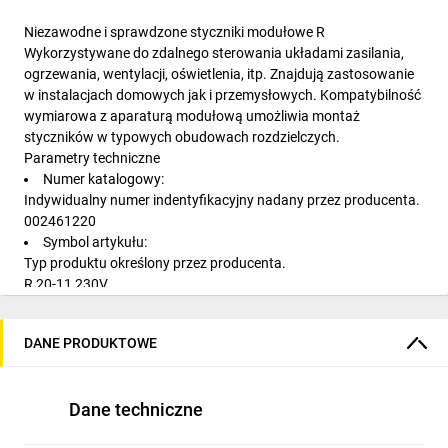
Niezawodne i sprawdzone styczniki modułowe R
Wykorzystywane do zdalnego sterowania układami zasilania,
ogrzewania, wentylacji, oświetlenia, itp. Znajdują zastosowanie
w instalacjach domowych jak i przemysłowych. Kompatybilność
wymiarowa z aparaturą modułową umożliwia montaż
styczników w typowych obudowach rozdzielczych.
Parametry techniczne
Numer katalogowy:
Indywidualny numer indentyfikacyjny nadany przez producenta.
002461220
Symbol artykułu:
Typ produktu określony przez producenta.
R 20-11 230V
Nazwa klasy:
stycznik modułowy
DANE PRODUKTOWE
Prąd znamionowy AC1 [A]:
Prąd znamionowy dla obciążenia nieindukcyjnego lub o małej
indykcyjności typu piec oporowy.
Dane techniczne
20
Napięcie sterujące AC 50/60Hz [V]: