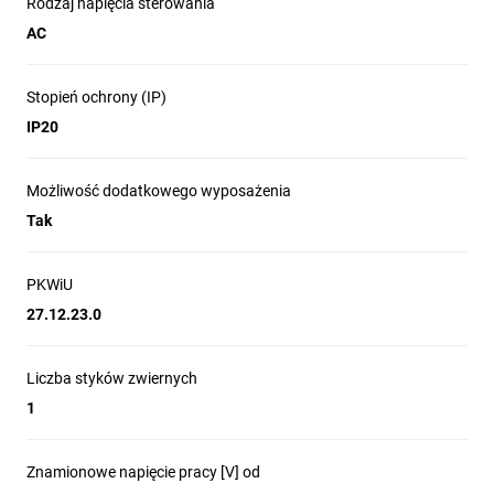
Rodzaj napięcia sterowania
3D
AC
Zalety produktu
Stopień ochrony (IP)
IP20
Możliwość dodatkowego wyposażenia
Tak
PKWiU
27.12.23.0
Liczba styków zwiernych
1
Szeroki zakres wariantów wykonania (układ styków: 2-0, 1-1,
0-2, 4-0, 1-3, 2-2, 3-1, 0-4).
Wersje ze sterowaniem cewki 24V AC i 230V AC.
Znamionowe napięcie pracy [V] od
Wyposażone we wskaźnik położenia styków głównych