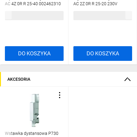
AC 4Z 0R R 25-40 002462310
AC 2Z 0R R 25-20 230V
002463502
123,87 zł
brutto
104,44 zł
brutto
DO KOSZYKA
DO KOSZYKA
AKCESORIA
Wstawka dystansowa P730