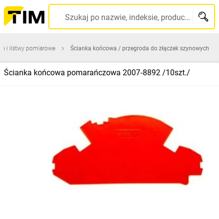
Szukaj po nazwie, indeksie, producencie, kodzie kreskowym...
we i listwy pomiarowe
Ścianka końcowa / przegroda do złączek szynowych
Ścianka końcowa pomarańczowa 2007‑8892 /10szt./