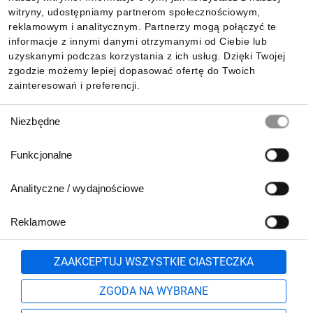
witryny, udostępniamy partnerom społecznościowym,
reklamowym i analitycznym. Partnerzy mogą połączyć te
Pobierz naszą aplikację mobilną:
informacje z innymi danymi otrzymanymi od Ciebie lub
uzyskanymi podczas korzystania z ich usług. Dzięki Twojej
zgodzie możemy lepiej dopasować ofertę do Twoich
zainteresowań i preferencji.
Wybór
Niezbędne
zgody
Funkcjonalne
Analityczne / wydajnościowe
Reklamowe
Biuro Obsługi Klienta:
lub
801 500 700
71 37 61 600
Zgłoś
ZAAKCEPTUJ WSZYSTKIE CIASTECZKA
pn.-pt. 8:00-16:00
Formularz kontaktowy
ZGODA NA WYBRANE