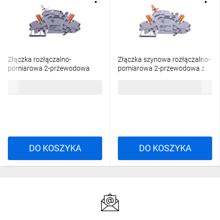
Złączka rozłączalno-
Złączka szynowa rozłączalno-
pomiarowa 2-przewodowa
pomiarowa 2-przewodowa z
10mm2 do przekładników
izolowanymi gniazdami
38,86 zł
brutto
41,78 zł
brutto
napięciowych szara 2007-
pomiarowymi do wtyku
8811
pomiarowego 4mm szara
2007-8821
DO KOSZYKA
DO KOSZYKA