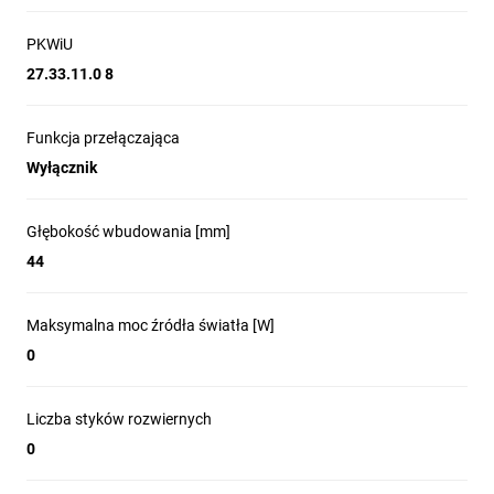
PKWiU
27.33.11.0 8
Funkcja przełączająca
Wyłącznik
Głębokość wbudowania [mm]
44
Maksymalna moc źródła światła [W]
0
Liczba styków rozwiernych
0