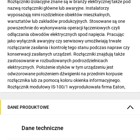
Rozłączniki izolacyjne znane są w branży elektrycznej także pod
nazwą rozłączniki główne lub awaryjne. Instalatorzy
wyposażają nimi rozdzielnice obiektów mieszkalnych,
warsztatów lub zakładów produkcyjnych. Stosowane są one
powszechnie do wykonywania operacji łączeniowych czyli
odłączania obwodów elektrycznych spod napięcia. Pracując
jako wyłącznik awaryjny czy serwisowy umożliwiają trwałe
rozłączanie zasilania i kontrolę tego stanu podczas napraw czy
konserwacji zasilanych urządzeń. Rozłączniki znajdują także
zastosowanie w rozbudowanych podrozdzielnicach
elektrycznych. Położenie styków w tym urządzeniu jest
odwzorowane położeniem dźwigienki na przednim korpusie
rozłącznika lub za pomocą koloru okienka informacyjnego.
Rozłącznik modułowy IS-100/1 wyprodukowała firma Eaton,
która znana jest w branży z produktów o bardzo wysokiej
jakości. Indywidualnym numerem katalogowym produktu jest
276282, producent używa go do łatwej identyfikacji produktu.
DANE PRODUKTOWE
Rozłącznik jest aparatem jednobiegunowym mocowanym na
standardowej szynie montażowej TH-35. Trwałość mechaniczna
jaką deklaruje producent wynosi ponad 16000 cykli
Dane techniczne
łączeniowych natomiast prąd znamionowy wynosi 100A.
Minimalne zamówienie realizowane przez sklep internetowy to