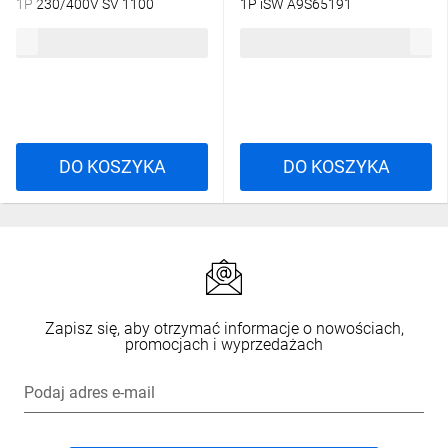
1P 230/400V SV 1100
1P iSW A9S65191
002423116
27,61 zł
brutto
48,95 zł
brutto
DO KOSZYKA
DO KOSZYKA
Zapisz się, aby otrzymać informacje o nowościach,
promocjach i wyprzedażach
Podaj adres e-mail