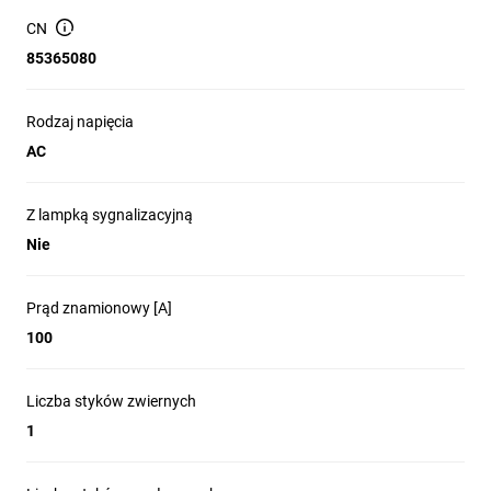
jedna sztuka.
CN
85365080
Rodzaj napięcia
AC
Z lampką sygnalizacyjną
Nie
Prąd znamionowy [A]
100
Liczba styków zwiernych
1