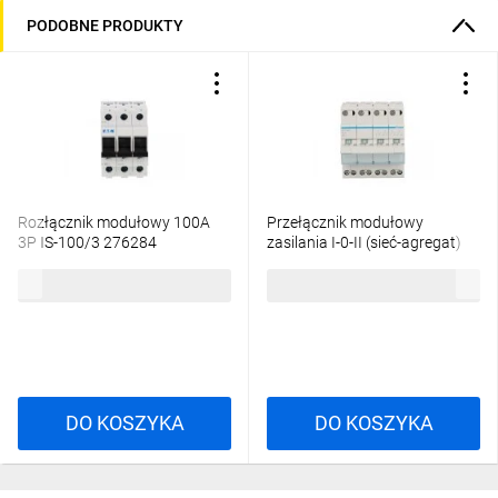
PODOBNE PRODUKTY
Rozłącznik modułowy 100A
Przełącznik modułowy
3P IS-100/3 276284
zasilania I-0-II (sieć-agregat)
40A 4P SFT440
103,49 zł
brutto
192,62 zł
brutto
DO KOSZYKA
DO KOSZYKA