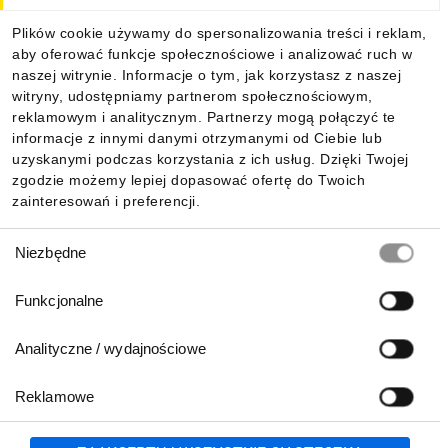
Dla kupujących
Plików cookie używamy do spersonalizowania treści i reklam,
aby oferować funkcje społecznościowe i analizować ruch w
Informacje
naszej witrynie. Informacje o tym, jak korzystasz z naszej
witryny, udostępniamy partnerom społecznościowym,
reklamowym i analitycznym. Partnerzy mogą połączyć te
Pobierz naszą aplikację mobilną:
informacje z innymi danymi otrzymanymi od Ciebie lub
uzyskanymi podczas korzystania z ich usług. Dzięki Twojej
zgodzie możemy lepiej dopasować ofertę do Twoich
zainteresowań i preferencji.
Wybór
Niezbędne
zgody
Funkcjonalne
Analityczne / wydajnościowe
Reklamowe
Biuro Obsługi Klienta:
lub
801 500 700
71 37 61 600
Zgłoś