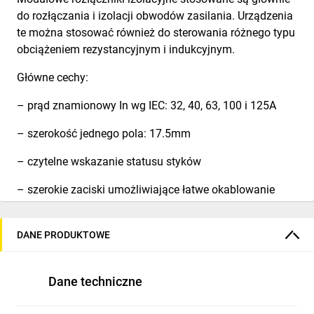
do rozłączania i izolacji obwodów zasilania. Urządzenia
te można stosować również do sterowania różnego typu
obciążeniem rezystancyjnym i indukcyjnym.
Główne cechy:
– prąd znamionowy In wg IEC: 32, 40, 63, 100 i 125A
– szerokość jednego pola: 17.5mm
– czytelne wskazanie statusu styków
– szerokie zaciski umożliwiające łatwe okablowanie
– dostępne zestyki pomocnicze montowane po lewej
stronie rozłącznika i mechanizm blokujący dźwignię
DANE PRODUKTOWE
– montaż na szynie DIN 35mm (IEC/EN/BS 60715).
Dane techniczne
Charakterystyka robocza