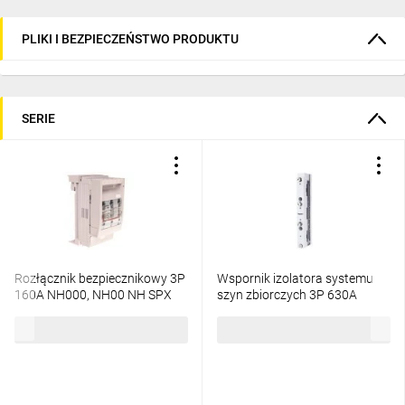
PLIKI I BEZPIECZEŃSTWO PRODUKTU
SERIE
Rozłącznik bezpiecznikowy 3P
Wspornik izolatora systemu
160A NH000, NH00 NH SPX
szyn zbiorczych 3P 630A
605203
60mm 605246
938,85 zł
brutto
220,18 zł
brutto