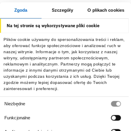
Zgoda
Szczegóły
O plikach cookies
O firmie
Na tej stronie są wykorzystywane pliki cookie
Dla kupujących
Plików cookie używamy do spersonalizowania treści i reklam,
aby oferować funkcje społecznościowe i analizować ruch w
Informacje
naszej witrynie. Informacje o tym, jak korzystasz z naszej
witryny, udostępniamy partnerom społecznościowym,
reklamowym i analitycznym. Partnerzy mogą połączyć te
Pobierz naszą aplikację mobilną:
informacje z innymi danymi otrzymanymi od Ciebie lub
uzyskanymi podczas korzystania z ich usług. Dzięki Twojej
zgodzie możemy lepiej dopasować ofertę do Twoich
zainteresowań i preferencji.
Wybór
Niezbędne
zgody
Funkcjonalne