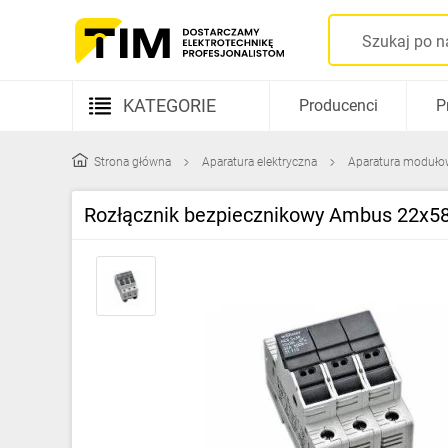
KATEGORIE
Producenci
P
Aparatura elektryczna
Strona główna
Aparatura elektryczna
Aparatura moduło
Kable i przewody
Rozłącznik bezpiecznikowy Ambus 22x5
Rozdzielnice i obudowy
Elementy prowadzenia kabli
Fotowoltaika
Gniazda i łączniki
Źródła światła
Oprawy oświetleniowe