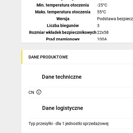
IT, GSM
Min. temperatura otoczenia
-25°C
Maks. temperatura otoczenia
55°C
Odzież ochronna i BHP
Wersja
Podstawa bezpiec
Liczba biegunów
3
Inne
Rozmiar wkładek bezpiecznikowych
22x58
Prąd znamionowy
100A
Budowa i Remont
Charakterystyka wyzwalania
gG
Elektronika
Seria
Wöhner
DANE PRODUKTOWE
Producent
Wöhner
Smart home
Dostępne opakowania
1 szt., 2 szt.
Elektromobilność
Dane techniczne
Telewizja naziemna i satelitarna
CN
Wentylacja i rekuperacja
Dane logistyczne
Typ przesyłki - dla 1 jednostki sprzedażowej