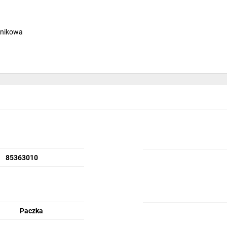
znikowa
85363010
Paczka