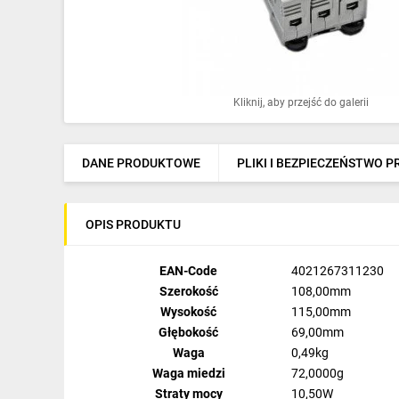
Ochrona odgromowa
Pompy ciepła
Osprzęt łączeniowy
Kliknij, aby przejść do galerii
Ogrzewanie
Elektronarzędzia i mierniki
DANE PRODUKTOWE
PLIKI I BEZPIECZEŃSTWO 
Domofony i dzwonki
OPIS PRODUKTU
Alarmy, monitoring, komunikacja
Napędy elektryczne
EAN-Code
4021267311230
Szerokość
108,00mm
Pneumatyka
Wysokość
115,00mm
Głębokość
69,00mm
Dom i ogród
Waga
0,49kg
Waga miedzi
72,0000g
Klimatyzacja
Straty mocy
10,50W