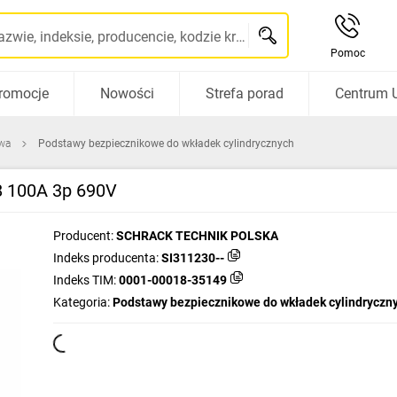
Szukaj po nazwie, indeksie, producencie, kodzie kreskowym...
Pomoc
romocje
Nowości
Strefa porad
Centrum 
wa
Podstawy bezpiecznikowe do wkładek cylindrycznych
8 100A 3p 690V
Producent:
SCHRACK TECHNIK POLSKA
Indeks producenta:
SI311230--
Indeks TIM:
0001-00018-35149
Kategoria:
Podstawy bezpiecznikowe do wkładek cylindryczn