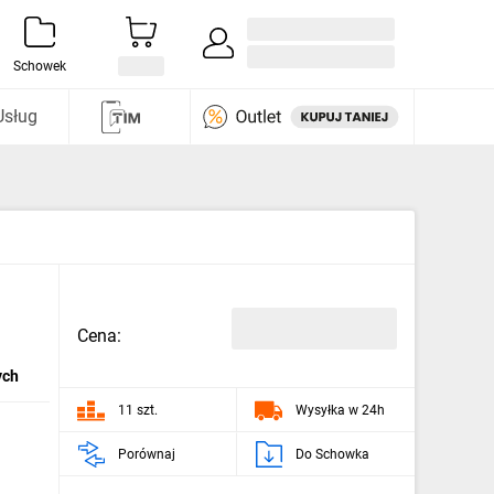
Zaloguj się / Załóż konto
i odkryj
Schowek
Usług
Cena:
ych
11 szt.
Wysyłka w 24h
Porównaj
Do Schowka