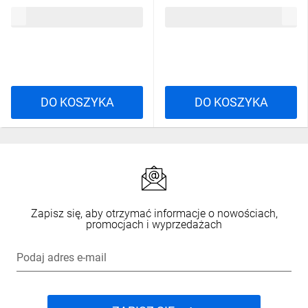
A9F03116
A9F03110
17,18 zł
brutto
19,41 zł
brutto
DO KOSZYKA
DO KOSZYKA
Zapisz się, aby otrzymać informacje o nowościach,
promocjach i wyprzedażach
Podaj adres e-mail