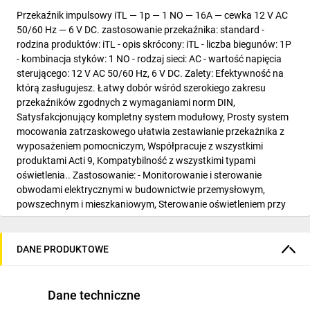
Przekaźnik impulsowy iTL — 1p — 1 NO — 16A — cewka 12 V AC
50/60 Hz — 6 V DC. zastosowanie przekaźnika: standard -
rodzina produktów: iTL - opis skrócony: iTL - liczba biegunów: 1P
- kombinacja styków: 1 NO - rodzaj sieci: AC - wartość napięcia
sterującego: 12 V AC 50/60 Hz, 6 V DC. Zalety: Efektywność na
którą zasługujesz. Łatwy dobór wśród szerokiego zakresu
przekaźników zgodnych z wymaganiami norm DIN,
Satysfakcjonujący kompletny system modułowy, Prosty system
mocowania zatrzaskowego ułatwia zestawianie przekażnika z
wyposażeniem pomocniczym, Współpracuje z wszystkimi
produktami Acti 9, Kompatybilność z wszystkimi typami
oświetlenia.. Zastosowanie: - Monitorowanie i sterowanie
obwodami elektrycznymi w budownictwie przemysłowym,
powszechnym i mieszkaniowym, Sterowanie oświetleniem przy
użyciu kilku przycisków..
DANE PRODUKTOWE
Dane techniczne