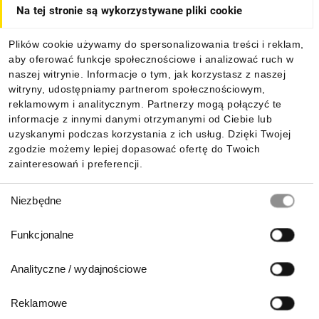
Na tej stronie są wykorzystywane pliki cookie
Dla kupujących
Plików cookie używamy do spersonalizowania treści i reklam,
aby oferować funkcje społecznościowe i analizować ruch w
Informacje
naszej witrynie. Informacje o tym, jak korzystasz z naszej
witryny, udostępniamy partnerom społecznościowym,
reklamowym i analitycznym. Partnerzy mogą połączyć te
Pobierz naszą aplikację mobilną:
informacje z innymi danymi otrzymanymi od Ciebie lub
uzyskanymi podczas korzystania z ich usług. Dzięki Twojej
zgodzie możemy lepiej dopasować ofertę do Twoich
zainteresowań i preferencji.
Wybór
Niezbędne
zgody
Funkcjonalne
Analityczne / wydajnościowe
Reklamowe
Biuro Obsługi Klienta: