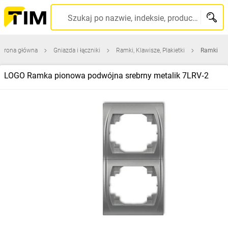
Szukaj po nazwie, indeksie, producencie, kodzie kreskowym...
Strona główna
Gniazda i łączniki
Ramki, Klawisze, Plakietki
Ramki
LOGO Ramka pionowa podwójna srebrny metalik 7LRV‑2