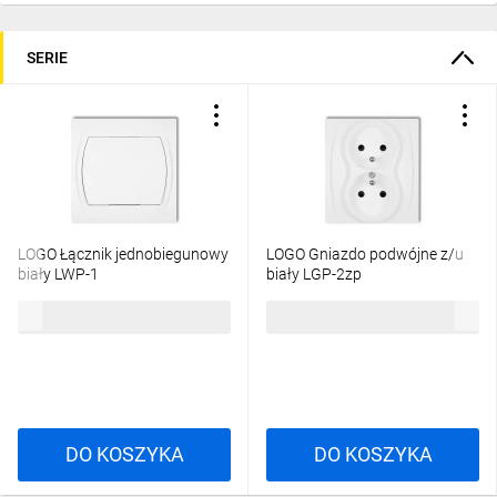
SERIE
LOGO Łącznik jednobiegunowy
LOGO Gniazdo podwójne z/u
biały LWP-1
biały LGP-2zp
13,28 zł
brutto
20,44 zł
brutto
DO KOSZYKA
DO KOSZYKA