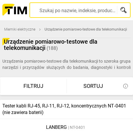
Szukaj po nazwie, indeksie, producencie, kodzie kreskowym...
Mierniki elektryczne
Urządzenie pomiarowo-testowe dla telekomunikacji
Urządzenie pomiarowo-testowe dla
telekomunikacji
(188)
Urządzenia pomiarowo-testowe dla telekomunikacji to szeroka grupa
narzędzi i przyrządów służących do badania, diagnostyki i kontroli
jakości działania sieci telekomunikacyjnych – zarówno
światłowodowych, kablowych, jak i bezprzewodowych. Wykorzystuje
FILTRUJ
SORTUJ
się je na etapie instalacji, konfiguracji, odbiorów technicznych, jak i
podczas serwisowania czy lokalizowania usterek.
Tester kabli RJ‑45, RJ‑11, RJ‑12, koncentrycznych NT‑0401
(nie zawiera baterii)
LANBERG
NT-0401