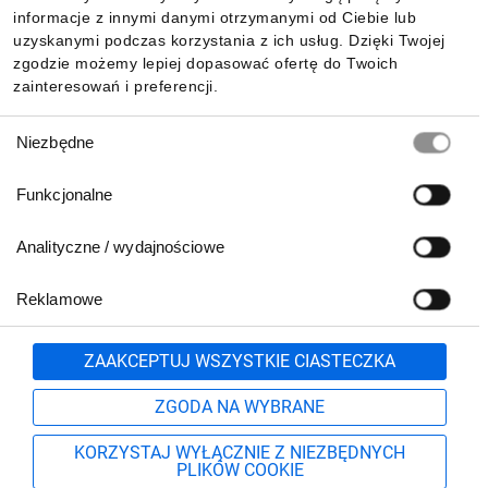
informacje z innymi danymi otrzymanymi od Ciebie lub
uzyskanymi podczas korzystania z ich usług. Dzięki Twojej
zgodzie możemy lepiej dopasować ofertę do Twoich
zainteresowań i preferencji.
Wybór
Niezbędne
zgody
Funkcjonalne
Analityczne / wydajnościowe
Reklamowe
Zgłoś
ZAAKCEPTUJ WSZYSTKIE CIASTECZKA
ZGODA NA WYBRANE
KORZYSTAJ WYŁĄCZNIE Z NIEZBĘDNYCH
PLIKÓW COOKIE