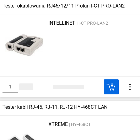
Tester okablowania RJ45/12/11 Prolan I‑CT PRO‑LAN2
INTELLINET
I-CT PRO-LAN2
Tester kabli RJ‑45, RJ‑11, RJ‑12 HY‑468CT LAN
XTREME
HY-468CT