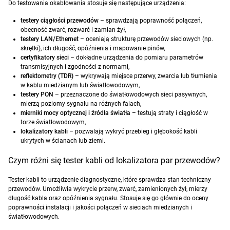
Do testowania okablowania stosuje się następujące urządzenia:
testery ciągłości przewodów
– sprawdzają poprawność połączeń,
obecność zwarć, rozwarć i zamian żył,
testery LAN/Ethernet
– oceniają strukturę przewodów sieciowych (np.
skrętki), ich długość, opóźnienia i mapowanie pinów,
certyfikatory sieci
– dokładne urządzenia do pomiaru parametrów
transmisyjnych i zgodności z normami,
reflektometry (TDR)
– wykrywają miejsce przerwy, zwarcia lub tłumienia
w kablu miedzianym lub światłowodowym,
testery PON
– przeznaczone do światłowodowych sieci pasywnych,
mierzą poziomy sygnału na różnych falach,
mierniki mocy optycznej i źródła światła
– testują straty i ciągłość w
torze światłowodowym,
lokalizatory kabli
– pozwalają wykryć przebieg i głębokość kabli
ukrytych w ścianach lub ziemi.
Czym różni się tester kabli od lokalizatora par przewodów?
Tester kabli to urządzenie diagnostyczne, które sprawdza stan techniczny
przewodów. Umożliwia wykrycie przerw, zwarć, zamienionych żył, mierzy
długość kabla oraz opóźnienia sygnału. Stosuje się go głównie do oceny
poprawności instalacji i jakości połączeń w sieciach miedzianych i
światłowodowych.