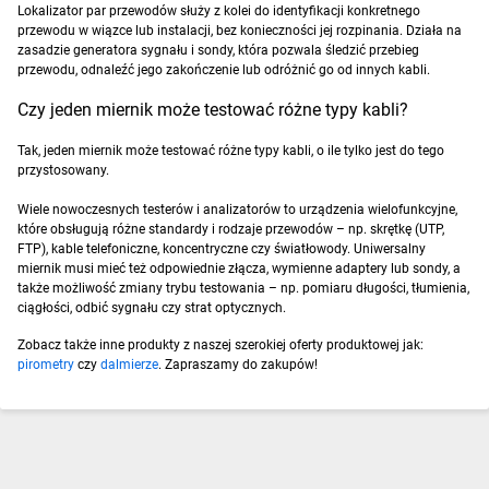
Lokalizator par przewodów służy z kolei do identyfikacji konkretnego
przewodu w wiązce lub instalacji, bez konieczności jej rozpinania. Działa na
zasadzie generatora sygnału i sondy, która pozwala śledzić przebieg
przewodu, odnaleźć jego zakończenie lub odróżnić go od innych kabli.
Czy jeden miernik może testować różne typy kabli?
Tak, jeden miernik może testować różne typy kabli, o ile tylko jest do tego
przystosowany.
Wiele nowoczesnych testerów i analizatorów to urządzenia wielofunkcyjne,
które obsługują różne standardy i rodzaje przewodów – np. skrętkę (UTP,
FTP), kable telefoniczne, koncentryczne czy światłowody. Uniwersalny
miernik musi mieć też odpowiednie złącza, wymienne adaptery lub sondy, a
także możliwość zmiany trybu testowania – np. pomiaru długości, tłumienia,
ciągłości, odbić sygnału czy strat optycznych.
Zobacz także inne produkty z naszej szerokiej oferty produktowej jak:
pirometry
czy
dalmierze
. Zapraszamy do zakupów!