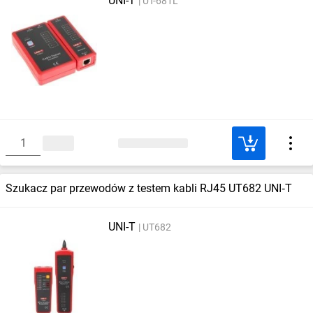
UNI-T
UT-681L
Szukacz par przewodów z testem kabli RJ45 UT682 UNI‑T
UNI-T
UT682