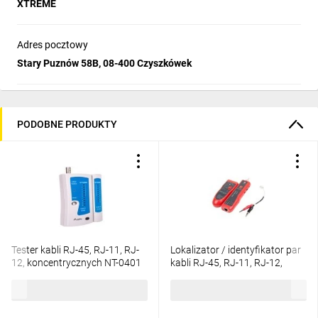
XTREME
Adres pocztowy
Stary Puznów 58B, 08-400 Czyszkówek
PODOBNE PRODUKTY
Tester kabli RJ-45, RJ-11, RJ-
Lokalizator / identyfikator par
12, koncentrycznych NT-0401
kabli RJ-45, RJ-11, RJ-12,
(nie zawiera baterii)
koncentrycznych LANBERG
29,00 zł
brutto
102,27 zł
brutto
NT-0501