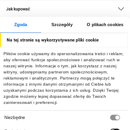
Jak kupować
Zgoda
Szczegóły
O plikach cookies
O firmie
Na tej stronie są wykorzystywane pliki cookie
Dla kupujących
Plików cookie używamy do spersonalizowania treści i reklam,
aby oferować funkcje społecznościowe i analizować ruch w
Informacje
naszej witrynie. Informacje o tym, jak korzystasz z naszej
witryny, udostępniamy partnerom społecznościowym,
reklamowym i analitycznym. Partnerzy mogą połączyć te
Pobierz naszą aplikację mobilną:
informacje z innymi danymi otrzymanymi od Ciebie lub
uzyskanymi podczas korzystania z ich usług. Dzięki Twojej
zgodzie możemy lepiej dopasować ofertę do Twoich
zainteresowań i preferencji.
Wybór
Niezbędne
zgody