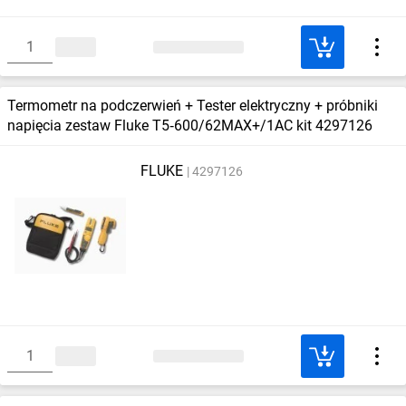
Termometr na podczerwień + Tester elektryczny + próbniki
napięcia zestaw Fluke T5‑600/62MAX+/1AC kit 4297126
FLUKE
4297126