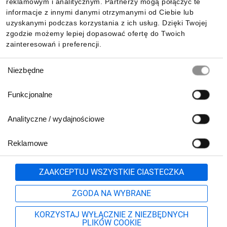
reklamowym i analitycznym. Partnerzy mogą połączyć te
informacje z innymi danymi otrzymanymi od Ciebie lub
uzyskanymi podczas korzystania z ich usług. Dzięki Twojej
zgodzie możemy lepiej dopasować ofertę do Twoich
zainteresowań i preferencji.
Wybór
Niezbędne
zgody
Funkcjonalne
Analityczne / wydajnościowe
Reklamowe
Zgłoś
ZAAKCEPTUJ WSZYSTKIE CIASTECZKA
ZGODA NA WYBRANE
KORZYSTAJ WYŁĄCZNIE Z NIEZBĘDNYCH
PLIKÓW COOKIE