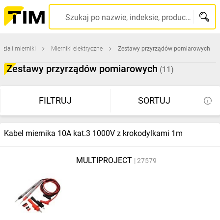
Szukaj po nazwie, indeksie, producencie, kodzie kreskowym...
dzia i mierniki
Mierniki elektryczne
Zestawy przyrządów pomiarowych
Zestawy przyrządów pomiarowych
(11)
FILTRUJ
SORTUJ
Kabel miernika 10A kat.3 1000V z krokodylkami 1m
MULTIPROJECT
27579