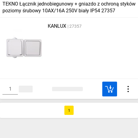
TEKNO Łącznik jednobiegunowy + gniazdo z ochroną styków
poziomy śrubowy 10AX/16A 250V biały IP54 27357
KANLUX
27357
1