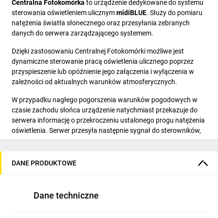
Centralna Fotokomórka
to urządzenie dedykowane do systemu
sterowania oświetleniem ulicznym
midiBLUE
. Służy do pomiaru
natężenia światła słonecznego oraz przesyłania zebranych
danych do serwera zarządzającego systemem.
Dzięki zastosowaniu Centralnej Fotokomórki możliwe jest
dynamiczne sterowanie pracą oświetlenia ulicznego poprzez
przyspieszenie lub opóźnienie jego załączenia i wyłączenia w
zależności od aktualnych warunków atmosferycznych.
W przypadku nagłego pogorszenia warunków pogodowych w
czasie zachodu słońca urządzenie natychmiast przekazuje do
serwera informację o przekroczeniu ustalonego progu natężenia
oświetlenia. Serwer przesyła następnie sygnał do sterowników,
powodując automatyczne załączenie oświetlenia na określonym
obszarze.
DANE PRODUKTOWE
Podczas pogodnego poranka Centralna Fotokomórka umożliwia
wcześniejsze wyłączenie oświetlenia ulicznego niż wynikałoby to
z zaprogramowanego harmonogramu. Rozwiązanie zapewnia
Dane techniczne
optymalną widoczność na drogach, zwiększa bezpieczeństwo
mieszkańców oraz pozwala na efektywne zarządzanie zużyciem