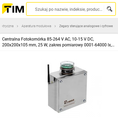
Szukaj po nazwie, indeksie, producencie, kodzie kreskowym...
lektryczna
Aparatura modułowa
Zegary sterujące analogowe i cyfrowe
Centralna Fotokomórka 85‑264 V AC, 10‑15 V DC,
200x200x105 mm, 25 W, zakres pomiarowy 0001‑64000 lx,
RABB7012G2W11