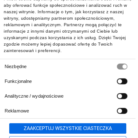
aby oferować funkcje społecznościowe i analizować ruch w
Informacje
naszej witrynie. Informacje o tym, jak korzystasz z naszej
witryny, udostępniamy partnerom społecznościowym,
reklamowym i analitycznym. Partnerzy mogą połączyć te
Pobierz naszą aplikację mobilną:
informacje z innymi danymi otrzymanymi od Ciebie lub
uzyskanymi podczas korzystania z ich usług. Dzięki Twojej
zgodzie możemy lepiej dopasować ofertę do Twoich
zainteresowań i preferencji.
Wybór
Niezbędne
zgody
Funkcjonalne
Analityczne / wydajnościowe
Reklamowe
Biuro Obsługi Klienta:
lub
801 500 700
71 37 61 600
Zgłoś
ZAAKCEPTUJ WSZYSTKIE CIASTECZKA
pn.-pt. 8:00-16:00