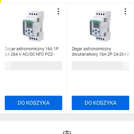
Zegar astronomiczny 16A 1P
Zegar astronomiczny
24-264 V AC/DC NFC PCZ-
dwukanałowy 16A 2P 24-264V
525.4
AC/DC NFC, iOS, Android PCZ-
306,06 zł
brutto
375,70 zł
brutto
526.4
DO KOSZYKA
DO KOSZYKA