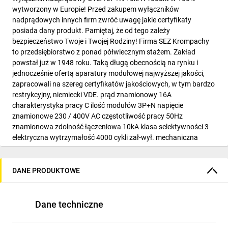
wytworzony w Europie! Przed zakupem wyłączników
nadprądowych innych firm zwróć uwagę jakie certyfikaty
posiada dany produkt. Pamiętaj, że od tego zależy
bezpieczeństwo Twoje i Twojej Rodziny! Firma SEZ Krompachy
to przedsiębiorstwo z ponad półwiecznym stażem. Zakład
powstał już w 1948 roku. Taką długą obecnością na rynku i
jednocześnie ofertą aparatury modułowej najwyższej jakości,
zapracowali na szereg certyfikatów jakościowych, w tym bardzo
restrykcyjny, niemiecki VDE. prąd znamionowy 16A
charakterystyka pracy C ilość modułów 3P+N napięcie
znamionowe 230 / 400V AC częstotliwość pracy 50Hz
znamionowa zdolność łączeniowa 10kA klasa selektywności 3
elektryczna wytrzymałość 4000 cykli zał-wył. mechaniczna
wytrzymałość 100000 cykli zał-wył. przekroje przyłączanych
przewodów 1,5 - 25 dla kabli Cu montaż DIN (TH/TS 35) stopień
ochrony IP 20 IP40 od strony panelu czołowego temperatura
DANE PRODUKTOWE
otoczenia pracy -25°C do +55°C położenie pracy dowolne
odporność na wstrząsy 3g (w przedziale od 8 do 50Hz) aprobaty
CE, VDE, ESS, ESČ normy STN EN 60 898-1 STN EN 60 947-2
Dane techniczne
ochrona obwodów przed przeciążeniem tak ochrona obwodów
przed zwarciem tak po rozłączeniu separacja w obwodzie tak