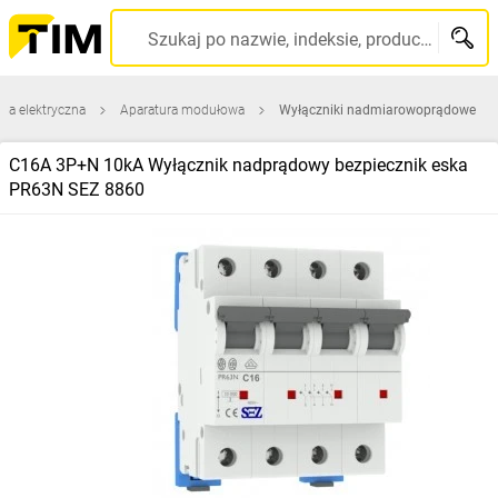
Szukaj po nazwie, indeksie, producencie, kodzie kreskowym...
ura elektryczna
Aparatura modułowa
Wyłączniki nadmiarowoprądowe
C16A 3P+N 10kA Wyłącznik nadprądowy bezpiecznik eska
PR63N SEZ 8860