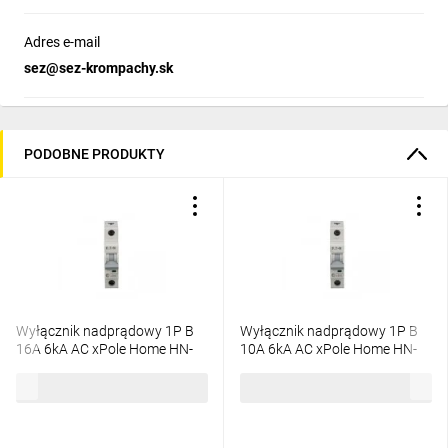
Adres e-mail
sez@sez-krompachy.sk
PODOBNE PRODUKTY
Wyłącznik nadprądowy 1P B
Wyłącznik nadprądowy 1P B
16A 6kA AC xPole Home HN-
10A 6kA AC xPole Home HN-
B16/1 194821
B10/1 194819
17,55 zł
brutto
18,57 zł
brutto