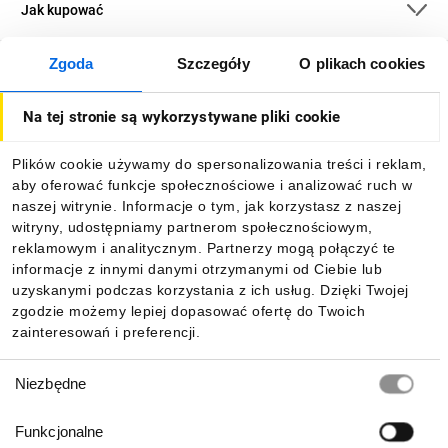
Jak kupować
Zgoda
Szczegóły
O plikach cookies
O firmie
Na tej stronie są wykorzystywane pliki cookie
Dla kupujących
Plików cookie używamy do spersonalizowania treści i reklam,
aby oferować funkcje społecznościowe i analizować ruch w
Informacje
naszej witrynie. Informacje o tym, jak korzystasz z naszej
witryny, udostępniamy partnerom społecznościowym,
reklamowym i analitycznym. Partnerzy mogą połączyć te
Pobierz naszą aplikację mobilną:
informacje z innymi danymi otrzymanymi od Ciebie lub
uzyskanymi podczas korzystania z ich usług. Dzięki Twojej
zgodzie możemy lepiej dopasować ofertę do Twoich
zainteresowań i preferencji.
Wybór
Niezbędne
zgody
Funkcjonalne