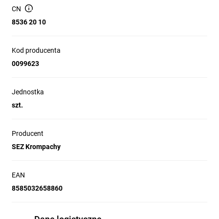
wymiary (mm) [C13A 1P 10kA Wyłącznik nadprądowy bez]
CN
producent SEZ-Krompachy numer katalogowy 0099623
8536 20 10
oznaczenie producenta PR63N C16 EAN 8585032658860
Kod producenta
0099623
Jednostka
szt.
Producent
SEZ Krompachy
EAN
8585032658860