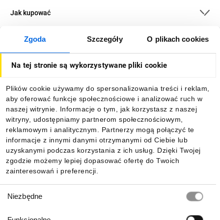
Jak kupować
Zgoda
Szczegóły
O plikach cookies
O firmie
Na tej stronie są wykorzystywane pliki cookie
Dla kupujących
Plików cookie używamy do spersonalizowania treści i reklam,
aby oferować funkcje społecznościowe i analizować ruch w
Informacje
naszej witrynie. Informacje o tym, jak korzystasz z naszej
witryny, udostępniamy partnerom społecznościowym,
reklamowym i analitycznym. Partnerzy mogą połączyć te
Pobierz naszą aplikację mobilną:
informacje z innymi danymi otrzymanymi od Ciebie lub
uzyskanymi podczas korzystania z ich usług. Dzięki Twojej
zgodzie możemy lepiej dopasować ofertę do Twoich
zainteresowań i preferencji.
Wybór
Niezbędne
zgody
Funkcjonalne