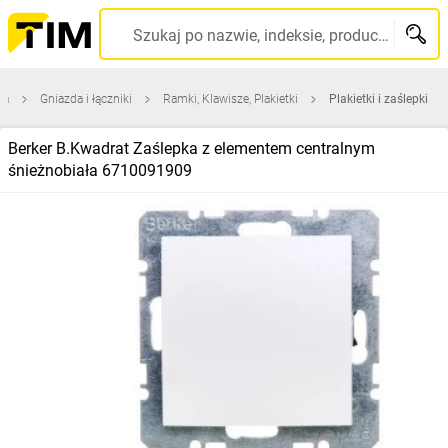
Szukaj po nazwie, indeksie, producencie, kodzie kreskowym...
na
Gniazda i łączniki
Ramki, Klawisze, Plakietki
Plakietki i zaślepki
Berker B.Kwadrat Zaślepka z elementem centralnym
śnieżnobiała 6710091909