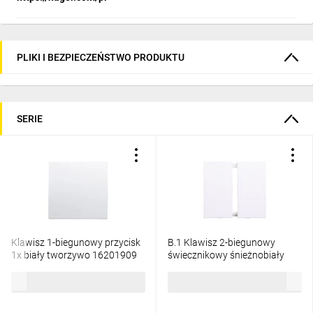
PLIKI I BEZPIECZEŃSTWO PRODUKTU
SERIE
Klawisz 1-biegunowy przycisk
B.1 Klawisz 2-biegunowy
1x biały tworzywo 16201909
świecznikowy śnieżnobiały
tworzywo GLAS 16231909
23,17 zł
brutto
33,07 zł
brutto