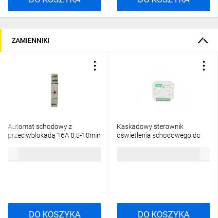
ZAMIENNIKI
Automat schodowy z
Kaskadowy sterownik
przeciwblokadą 16A 0,5-10min
oświetlenia schodowego do
230V AC AS-223
puszki fi60 4A 10-90s 9-30V
76,06 zł
brutto
86,10 zł
brutto
DC AS-225
DO KOSZYKA
DO KOSZYKA