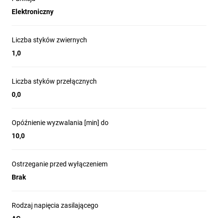
Możliwość specjalnego wykonania automatów schodowych na
Elektroniczny
inne napięcia niż podane w tabeli danych technicznych, np. 12 V,
48 V, 110 V AC/DC lub inne.
Liczba styków zwiernych
1,0
Liczba styków przełącznych
0,0
Opóźnienie wyzwalania [min] do
10,0
Ostrzeganie przed wyłączeniem
Brak
Rodzaj napięcia zasilającego