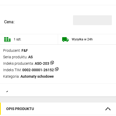
Cena:
1 szt.
Wysyłka w 24h
Producent:
F&F
Seria produktu:
AS
Indeks producenta:
ASO-203
Indeks TIM:
0002-00001-26152
Kategoria:
Automaty schodowe
OPIS PRODUKTU