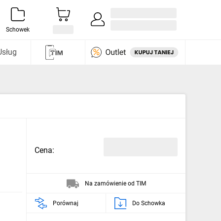
Zaloguj się / Załóż konto
i odkryj
Schowek
Usług
Cena:
Na zamówienie od TIM
Porównaj
Do Schowka