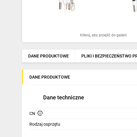
Ochrona odgromowa
Pompy ciepła
Osprzęt łączeniowy
Kliknij, aby przejść do galerii
Ogrzewanie
Elektronarzędzia i mierniki
DANE PRODUKTOWE
PLIKI I BEZPIECZEŃSTWO 
Domofony i dzwonki
DANE PRODUKTOWE
Alarmy, monitoring, komunikacja
Napędy elektryczne
Dane techniczne
Pneumatyka
CN
Dom i ogród
Rodzaj osprzętu
Klimatyzacja