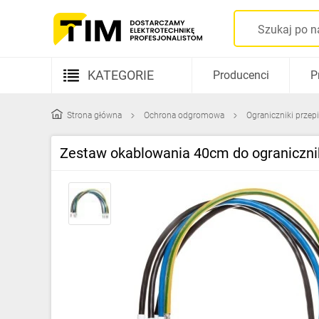
KATEGORIE
Producenci
P
Aparatura elektryczna
Strona główna
Ochrona odgromowa
Ograniczniki przep
Kable i przewody
Zestaw okablowania 40cm do ograniczn
Rozdzielnice i obudowy
Elementy prowadzenia kabli
Fotowoltaika
Gniazda i łączniki
Źródła światła
Oprawy oświetleniowe