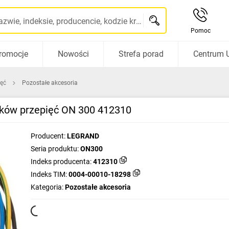
Szukaj po nazwie, indeksie, producencie, kodzie kreskowym...
Pomoc
romocje
Nowości
Strefa porad
Centrum 
ięć
Pozostałe akcesoria
ików przepięć ON 300 412310
Producent:
LEGRAND
Seria produktu:
ON300
Indeks producenta:
412310
Indeks TIM:
0004-00010-18298
Kategoria:
Pozostałe akcesoria