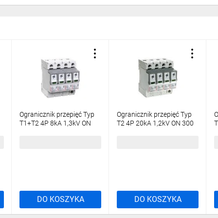
Ogranicznik przepięć Typ
Ogranicznik przepięć Typ
O
T1+T2 4P 8kA 1,3kV ON
T2 4P 20kA 1,2kV ON 300
T
3
300 TT, TN (TNC, TNS)
TT, TN (TNC, TNS) 412223
O
412253
634,75 zł
brutto
256,00 zł
brutto
9
DO KOSZYKA
DO KOSZYKA