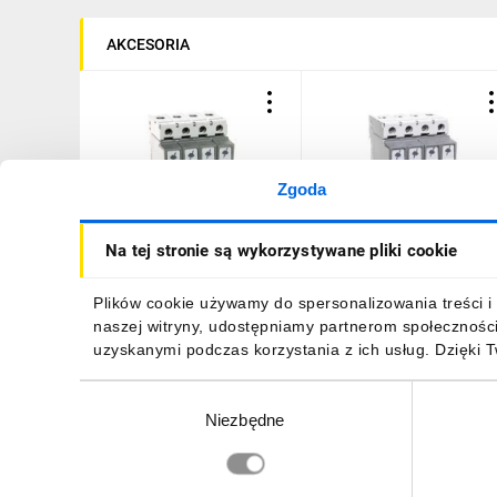
AKCESORIA
Zgoda
Ogranicznik przepięć Typ
Ogranicznik przepięć Typ
Na tej stronie są wykorzystywane pliki cookie
T1+T2 4P 12,5kA 1,5kV ON
T1+T2 4P 8kA 1,3kV ON
300 TT, TN (TNC, TNS)
300 TT, TN (TNC, TNS)
412273
412253
664,99 zł
brutto
634,75 zł
brutto
Plików cookie używamy do spersonalizowania treści i 
naszej witryny, udostępniamy partnerom społecznośc
uzyskanymi podczas korzystania z ich usług. Dzięki 
Wybór
Niezbędne
zgody
DO KOSZYKA
DO KOSZYKA