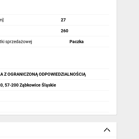
m]
27
260
stki sprzedażowej
Paczka
A Z OGRANICZONĄ ODPOWIEDZIALNOŚCIĄ
20, 57-200 Ząbkowice Śląskie