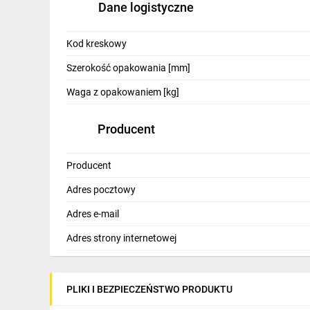
Dane logistyczne
IT, GSM
Odzież ochronna i BHP
Kod kreskowy
Inne
Szerokość opakowania [mm]
Waga z opakowaniem [kg]
Budowa i Remont
Elektronika
Producent
Smart home
Producent
Elektromobilność
Adres pocztowy
Telewizja naziemna i satelitarna
Adres e-mail
Wentylacja i rekuperacja
Adres strony internetowej
PLIKI I BEZPIECZEŃSTWO PRODUKTU