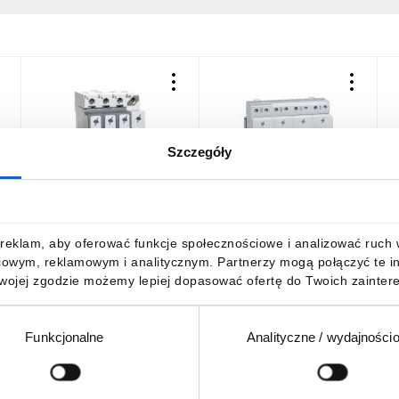
Szczegóły
Ogranicznik przepięć Typ
Ogranicznik przepięć Typ
O
T1+T2 3P+N 12,5kA 1,5kV
T1+T2 4P 25kA 350V AC
T
ON 300 TT/TNS 412277
1,5kV 412283
3
951,72 zł
brutto
3202,92 zł
brutto
reklam, aby oferować funkcje społecznościowe i analizować ruch w 
iowym, reklamowym i analitycznym. Partnerzy mogą połączyć te i
Twojej zgodzie możemy lepiej dopasować ofertę do Twoich zaintere
Funkcjonalne
Analityczne / wydajności
DO KOSZYKA
DO KOSZYKA