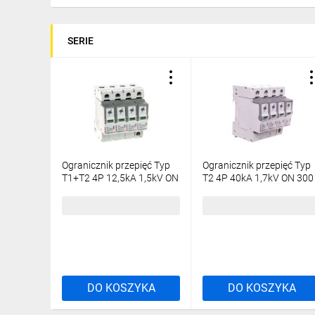
SERIE
Ogranicznik przepięć Typ
Ogranicznik przepięć Typ
T1+T2 4P 12,5kA 1,5kV ON
T2 4P 40kA 1,7kV ON 300
300 TT, TN (TNC, TNS)
TT, TN (TNC, TNS) 41224
412273
664,99 zł
brutto
359,95 zł
brutto
DO KOSZYKA
DO KOSZYKA