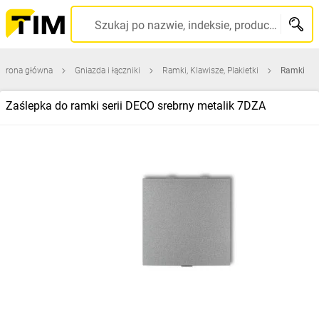
Szukaj po nazwie, indeksie, producencie, kodzie kreskowym...
Strona główna
Gniazda i łączniki
Ramki, Klawisze, Plakietki
Ramki
Zaślepka do ramki serii DECO srebrny metalik 7DZA