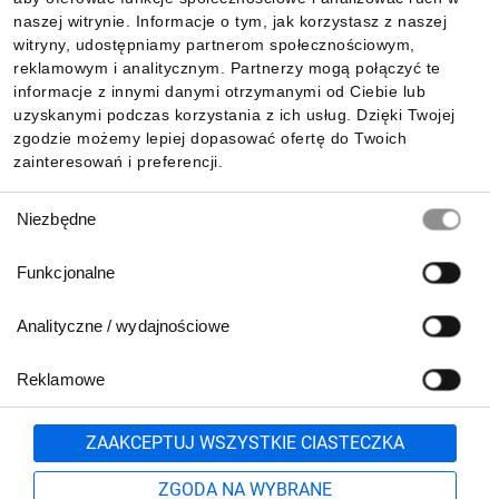
Informacje
naszej witrynie. Informacje o tym, jak korzystasz z naszej
witryny, udostępniamy partnerom społecznościowym,
reklamowym i analitycznym. Partnerzy mogą połączyć te
Pobierz naszą aplikację mobilną:
informacje z innymi danymi otrzymanymi od Ciebie lub
uzyskanymi podczas korzystania z ich usług. Dzięki Twojej
zgodzie możemy lepiej dopasować ofertę do Twoich
zainteresowań i preferencji.
Wybór
Niezbędne
zgody
Funkcjonalne
Analityczne / wydajnościowe
Reklamowe
Biuro Obsługi Klienta:
lub
801 500 700
71 37 61 600
Zgłoś
ZAAKCEPTUJ WSZYSTKIE CIASTECZKA
pn.-pt. 8:00-16:00
Formularz kontaktowy
ZGODA NA WYBRANE