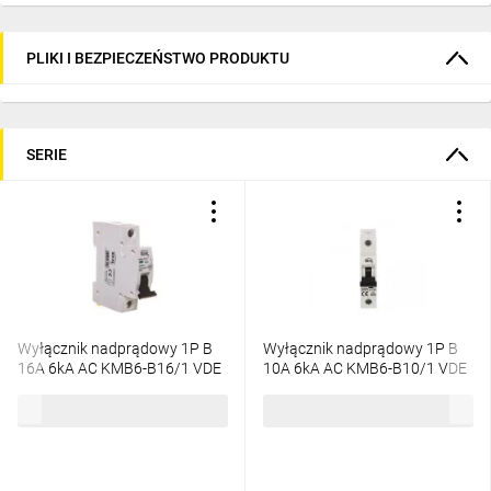
PLIKI I BEZPIECZEŃSTWO PRODUKTU
SERIE
Wyłącznik nadprądowy 1P B
Wyłącznik nadprądowy 1P B
16A 6kA AC KMB6-B16/1 VDE
10A 6kA AC KMB6-B10/1 VDE
23140
23141
9,70 zł
brutto
9,70 zł
brutto