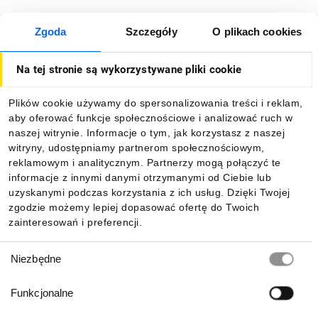
Zgoda
Szczegóły
O plikach cookies
O firmie
Na tej stronie są wykorzystywane pliki cookie
Dla kupujących
Plików cookie używamy do spersonalizowania treści i reklam,
aby oferować funkcje społecznościowe i analizować ruch w
Informacje
naszej witrynie. Informacje o tym, jak korzystasz z naszej
witryny, udostępniamy partnerom społecznościowym,
reklamowym i analitycznym. Partnerzy mogą połączyć te
Pobierz naszą aplikację mobilną:
informacje z innymi danymi otrzymanymi od Ciebie lub
uzyskanymi podczas korzystania z ich usług. Dzięki Twojej
zgodzie możemy lepiej dopasować ofertę do Twoich
zainteresowań i preferencji.
Wybór
Niezbędne
zgody
Funkcjonalne