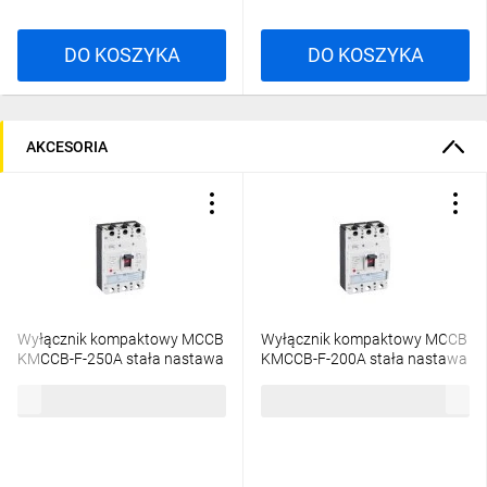
DO KOSZYKA
DO KOSZYKA
AKCESORIA
Wyłącznik kompaktowy MCCB
Wyłącznik kompaktowy MCCB
KMCCB-F-250A stała nastawa
KMCCB-F-200A stała nastawa
3 bieguny Ics 36kA(380/415V
3 bieguny Ics 36kA(380/415V
458,35 zł
brutto
417,43 zł
brutto
AC) Icu 50kA(220/230V AC)
AC) Icu 50kA(220/230V AC)
IP20 36292
IP20 36291