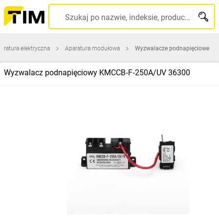
Szukaj po nazwie, indeksie, producencie, kodzie kreskowym...
aratura elektryczna
Aparatura modułowa
Wyzwalacze podnapięciowe
Wyzwalacz podnapięciowy KMCCB‑F‑250A/UV 36300