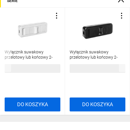
SERIE
Wyłącznik suwakowy
Wyłącznik suwakowy
przelotowy lub końcowy 2-
przelotowy lub końcowy 2-
torowy 2,5A/250V biały WS-
torowy 2,5A/250V czarny WS-
5,29 zł
brutto
5,29 zł
brutto
2P/BIAŁY
2P/CZARNY
DO KOSZYKA
DO KOSZYKA