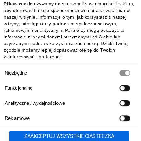
Plików cookie używamy do spersonalizowania treści i reklam,
aby oferować funkcje społecznościowe i analizować ruch w
Informacje
naszej witrynie. Informacje o tym, jak korzystasz z naszej
witryny, udostępniamy partnerom społecznościowym,
reklamowym i analitycznym. Partnerzy mogą połączyć te
Pobierz naszą aplikację mobilną:
informacje z innymi danymi otrzymanymi od Ciebie lub
uzyskanymi podczas korzystania z ich usług. Dzięki Twojej
zgodzie możemy lepiej dopasować ofertę do Twoich
zainteresowań i preferencji.
Wybór
Niezbędne
zgody
Funkcjonalne
Analityczne / wydajnościowe
Reklamowe
Biuro Obsługi Klienta:
lub
801 500 700
71 37 61 600
Zgłoś
ZAAKCEPTUJ WSZYSTKIE CIASTECZKA
pn.-pt. 8:00-16:00