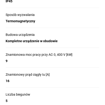
IP45
Producent:
Tripus-Polska Sp. z o.o.
Jesteśmy czołowym producentem kompleksowych systemów
Sposób wyzwalania
łączników elektrycznych, przekaźników i wyłączników
Termomagnetyczny
zanikowonapięciowych dla klientów indywidualnych oraz branży
przemysłowej w Europie.
Budowa urządzenia
Świadczymy również usługi w zakresie:
Kompletne urządzenie w obudowie
produkcji komponentów na wtryskarkach
,
montażu twojego produktu,
produkcji wiązek kablowych.
Znamionowa moc pracy przy AC-3, 400 V [kW]
9
Znamionowy prąd ciągły Iu [A]
16
Liczba biegunów
5