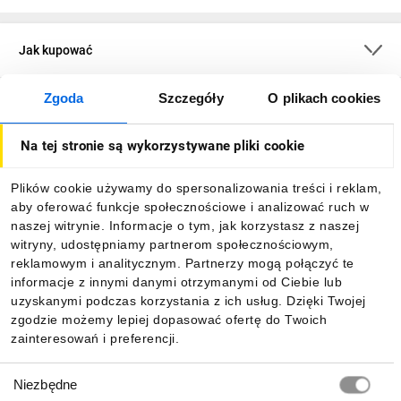
Jak kupować
Zgoda
Szczegóły
O plikach cookies
O firmie
Na tej stronie są wykorzystywane pliki cookie
Dla kupujących
Plików cookie używamy do spersonalizowania treści i reklam,
aby oferować funkcje społecznościowe i analizować ruch w
Informacje
naszej witrynie. Informacje o tym, jak korzystasz z naszej
witryny, udostępniamy partnerom społecznościowym,
reklamowym i analitycznym. Partnerzy mogą połączyć te
Pobierz naszą aplikację mobilną:
informacje z innymi danymi otrzymanymi od Ciebie lub
uzyskanymi podczas korzystania z ich usług. Dzięki Twojej
zgodzie możemy lepiej dopasować ofertę do Twoich
zainteresowań i preferencji.
Wybór
Niezbędne
zgody