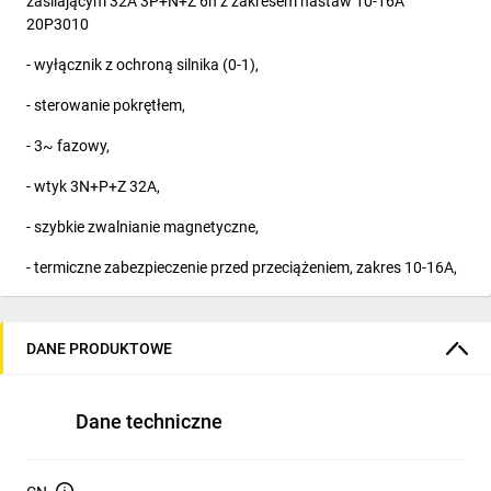
zasilającym 32A 3P+N+Z 6h z zakresem nastaw 10-16A
20P3010
- wyłącznik z ochroną silnika (0-1),
- sterowanie pokrętłem,
- 3~ fazowy,
- wtyk 3N+P+Z 32A,
- szybkie zwalnianie magnetyczne,
- termiczne zabezpieczenie przed przeciążeniem, zakres 10-16A,
- wysoka ochrona przed zgniataniem przepustu kablowego,
DANE PRODUKTOWE
- opcjonalnie z czujnikiem kolejności faz.
Zastosowanie:
Dane techniczne
- pompy głębinowe,
- pompy do wody brudnej,