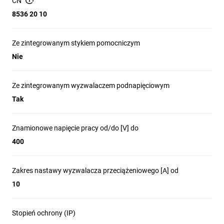
CN
- pompy przenośne,
8536 20 10
- silniki przemysłowe,
Ze zintegrowanym stykiem pomocniczym
- sprężarki.
Nie
Specyfikacja:
- napięcie znamionowe Un - 400V, 50Hz,
Ze zintegrowanym wyzwalaczem podnapięciowym
Tak
- czujnik termiczny uzwojenia - tak,
- stopień ochrony IP45,
Znamionowe napięcie pracy od/do [V] do
- wtyk CEE17, 3P+N+Z, 32A, 400V, 6h,
400
- wyjście na przewód silnika - z tyłu, dławnica M20x1,5,
Zakres nastawy wyzwalacza przeciążeniowego [A] od
- podłączenie przewodu do silnika - 5 złącz śrubowych,
10
- wykonanie zamknięte, bez przewodu do silnika,
- zakres ochrony 10-16A.
Stopień ochrony (IP)