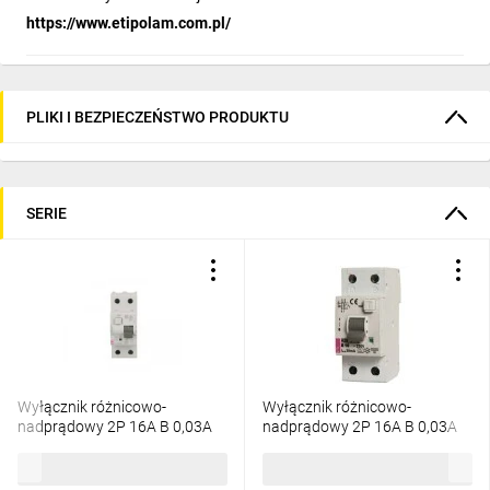
https://www.etipolam.com.pl/
PLIKI I BEZPIECZEŃSTWO PRODUKTU
SERIE
Wyłącznik różnicowo-
Wyłącznik różnicowo-
nadprądowy 2P 16A B 0,03A
nadprądowy 2P 16A B 0,03A
typ AC KZS-2M 002173104
typ A KZS-2M 002173204
117,42 zł
brutto
241,89 zł
brutto