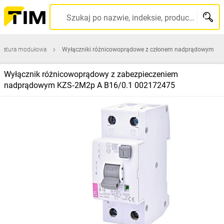
Szukaj po nazwie, indeksie, producencie, kodzie kreskowym...
ratura modułowa
Wyłączniki różnicowoprądowe z członem nadprądowym
Wyłącznik różnicowoprądowy z zabezpieczeniem
nadprądowym KZS‑2M2p A B16/0.1 002172475