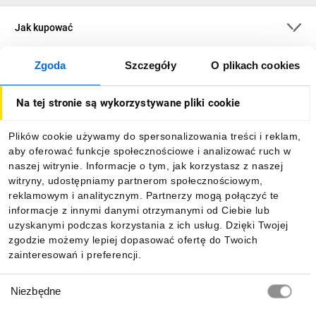
Jak kupować
Zgoda
Szczegóły
O plikach cookies
O firmie
Na tej stronie są wykorzystywane pliki cookie
Dla kupujących
Plików cookie używamy do spersonalizowania treści i reklam,
aby oferować funkcje społecznościowe i analizować ruch w
Informacje
naszej witrynie. Informacje o tym, jak korzystasz z naszej
witryny, udostępniamy partnerom społecznościowym,
reklamowym i analitycznym. Partnerzy mogą połączyć te
Pobierz naszą aplikację mobilną:
informacje z innymi danymi otrzymanymi od Ciebie lub
uzyskanymi podczas korzystania z ich usług. Dzięki Twojej
zgodzie możemy lepiej dopasować ofertę do Twoich
zainteresowań i preferencji.
Wybór
Niezbędne
zgody