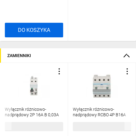
DO KOSZYKA
ZAMIENNIKI
Wyłącznik różnicowo-
Wyłącznik różnicowo-
nadprądowy 2P 16A B 0,03A
nadprądowy RCBO 4P B16A
typ A P312 DX3 410965
0,03A Typ A 6kA RCBO
565,54 zł
brutto
1040,80 zł
brutto
ADM416C