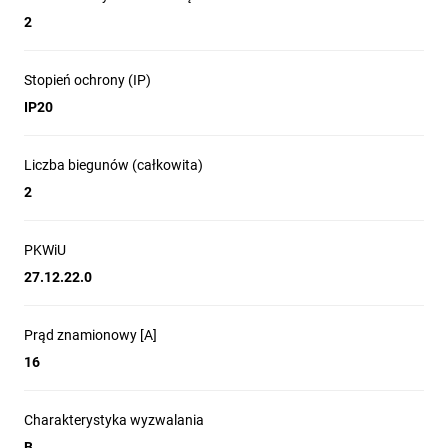
2
Stopień ochrony (IP)
IP20
Liczba biegunów (całkowita)
2
PKWiU
27.12.22.0
Prąd znamionowy [A]
16
Charakterystyka wyzwalania
B