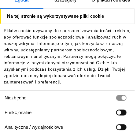
O firmie
Wyłącznik różnicowoprądowy, RCCB (ang. residual current
circuit breaker)
RCCB
Na tej stronie są wykorzystywane pliki cookie
Dla kupujących
Zdjęcie produktu
Plików cookie używamy do spersonalizowania treści i reklam,
aby oferować funkcje społecznościowe i analizować ruch w
Informacje
naszej witrynie. Informacje o tym, jak korzystasz z naszej
3D
witryny, udostępniamy partnerom społecznościowym,
reklamowym i analitycznym. Partnerzy mogą połączyć te
Pobierz naszą aplikację mobilną:
informacje z innymi danymi otrzymanymi od Ciebie lub
Zalety produktu
uzyskanymi podczas korzystania z ich usług. Dzięki Twojej
zgodzie możemy lepiej dopasować ofertę do Twoich
zainteresowań i preferencji.
Wybór
Niezbędne
zgody
Funkcjonalne
Analityczne / wydajnościowe