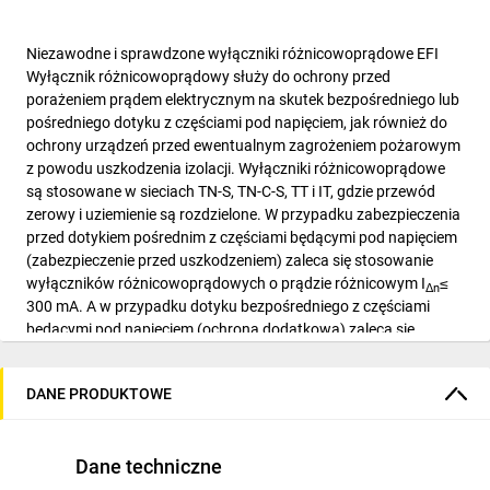
Niezawodne i sprawdzone wyłączniki różnicowoprądowe EFI
Wyłącznik różnicowoprądowy służy do ochrony przed
porażeniem prądem elektrycznym na skutek bezpośredniego lub
pośredniego dotyku z częściami pod napięciem, jak również do
ochrony urządzeń przed ewentualnym zagrożeniem pożarowym
z powodu uszkodzenia izolacji. Wyłączniki różnicowoprądowe
są stosowane w sieciach TN-S, TN-C-S, TT i IT, gdzie przewód
zerowy i uziemienie są rozdzielone. W przypadku zabezpieczenia
przed dotykiem pośrednim z częściami będącymi pod napięciem
(zabezpieczenie przed uszkodzeniem) zaleca się stosowanie
wyłączników różnicowoprądowych o prądzie różnicowym I
≤
Δn
300 mA. A w przypadku dotyku bezpośredniego z częściami
będącymi pod napięciem (ochrona dodatkowa) zaleca się
stosowanie wyłączników różnicowoprądowych o prądzie
różnicowym I
≤ 30 mA. Aby zapewnić ochronę
Δn
DANE PRODUKTOWE
przeciwpożarową zgodnie z normami DIN VDE 0100-482 i IEC
60364-4-482, wszystkie kable i żyły w systemach TN i TT muszą
być chronione za pomocą wyłączników różnicowoprądowych o
Dane techniczne
prądzie różnicowym I
≤ 300 mA. W instalacjach, w których
Δn