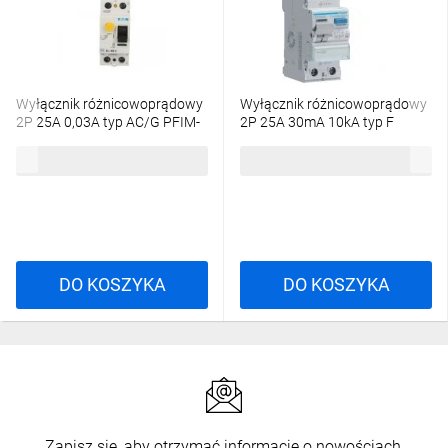
Wyłącznik różnicowoprądowy
Wyłącznik różnicowoprądowy
2P 25A 0,03A typ AC/G PFIM-
2P 25A 30mA 10kA typ F
25/2/003-G-MW 235449
CDF525D
593,93 zł
brutto
640,95 zł
brutto
DO KOSZYKA
DO KOSZYKA
Zapisz się, aby otrzymać informacje o nowościach,