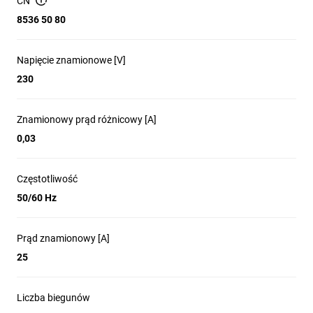
CN
maksymalny przekrój przewodów łączeniowych:25 mm2
8536 50 80
moment dokręcenia zacisków łączeniowych: 3Nm
możliwość podłączenia za pomocą szyn grzebieniowych: tak
Napięcie znamionowe [V]
230
Znamionowy prąd różnicowy [A]
0,03
Częstotliwość
50/60 Hz
Prąd znamionowy [A]
25
Liczba biegunów