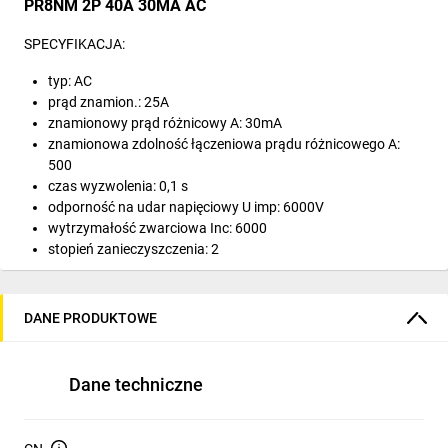
PR8NM 2P 40A 30MA AC
SPECYFIKACJA:
typ: AC
prąd znamion.: 25A
znamionowy prąd różnicowy A: 30mA
znamionowa zdolność łączeniowa prądu różnicowego A:
500
czas wyzwolenia: 0,1 s
odporność na udar napięciowy U imp: 6000V
wytrzymałość zwarciowa Inc: 6000
stopień zanieczyszczenia: 2
napięcie znamionowe Ue: 400V
izolacja znamionowa Ui: 500V
częstotliwość prądu Hz: 50/60
DANE PRODUKTOWE
żywotność elektryczna: 4000
żywotność mechaniczna: 4000
wskaźnik pozycji pracy: tak
Dane techniczne
stopień ochrony: IP 20
temp. składowania: -30/+70°C
temp. pracy: -30/+50°C