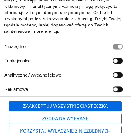
witryny, udostępniamy partnerom społecznościowym,
reklamowym i analitycznym. Partnerzy mogą połączyć te
Pobierz naszą aplikację mobilną:
informacje z innymi danymi otrzymanymi od Ciebie lub
uzyskanymi podczas korzystania z ich usług. Dzięki Twojej
zgodzie możemy lepiej dopasować ofertę do Twoich
zainteresowań i preferencji.
Wybór
Niezbędne
zgody
Funkcjonalne
Analityczne / wydajnościowe
Reklamowe
Biuro Obsługi Klienta:
lub
801 500 700
71 37 61 600
Zgłoś
ZAAKCEPTUJ WSZYSTKIE CIASTECZKA
pn.-pt. 8:00-16:00
Formularz kontaktowy
ZGODA NA WYBRANE
KORZYSTAJ WYŁĄCZNIE Z NIEZBĘDNYCH