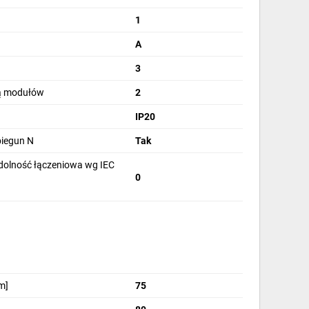
1
A
3
bą modułów
2
IP20
biegun N
Tak
olność łączeniowa wg IEC
0
m]
75