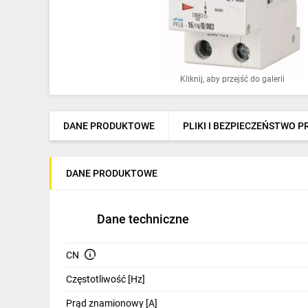
Ochrona odgromowa
Pompy ciepła
Osprzęt łączeniowy
Kliknij, aby przejść do galerii
Ogrzewanie
Elektronarzędzia i mierniki
DANE PRODUKTOWE
PLIKI I BEZPIECZEŃSTWO 
Domofony i dzwonki
DANE PRODUKTOWE
Alarmy, monitoring, komunikacja
Napędy elektryczne
Dane techniczne
Pneumatyka
CN
Dom i ogród
Częstotliwość [Hz]
Klimatyzacja
Prąd znamionowy [A]