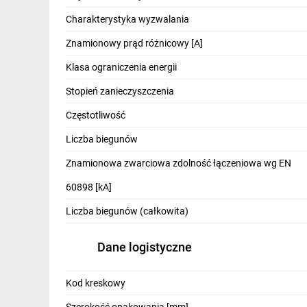
IT, GSM
Charakterystyka wyzwalania
Odzież ochronna i BHP
Znamionowy prąd różnicowy [A]
Inne
Klasa ograniczenia energii
Stopień zanieczyszczenia
Budowa i Remont
Częstotliwość
Elektronika
Liczba biegunów
Smart home
Znamionowa zwarciowa zdolność łączeniowa wg EN
Elektromobilność
60898 [kA]
Telewizja naziemna i satelitarna
Liczba biegunów (całkowita)
Wentylacja i rekuperacja
Dane logistyczne
Kod kreskowy