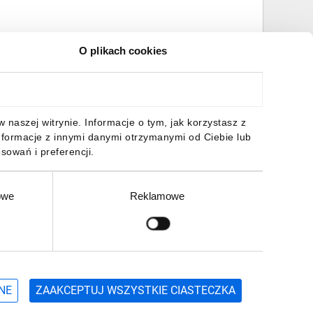
O plikach cookies
naszej witrynie. Informacje o tym, jak korzystasz z
nformacje z innymi danymi otrzymanymi od Ciebie lub
sowań i preferencji.
owe
Reklamowe
Zgłoś
ZAPISZ SIĘ
NE
ZAAKCEPTUJ WSZYSTKIE CIASTECZKA