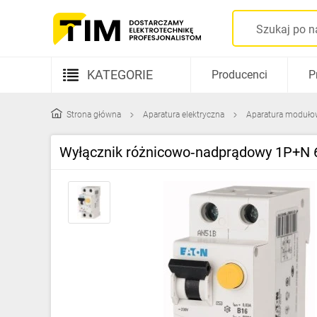
KATEGORIE
Producenci
P
Aparatura elektryczna
Strona główna
Aparatura elektryczna
Aparatura moduło
Kable i przewody
Wyłącznik różnicowo‑nadprądowy 1P+N 
Rozdzielnice i obudowy
Elementy prowadzenia kabli
Fotowoltaika
Gniazda i łączniki
Źródła światła
Oprawy oświetleniowe