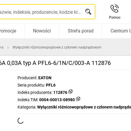
Szukaj po nazwie, indeksie, producencie, kodzie kreskowym...
Pomoc
romocje
Nowości
Strefa porad
Centrum 
wa
Wyłączniki różnicowoprądowe z członem nadprądowym
6A 0,03A typ A PFL6‑6/1N/C/003‑A 112876
Producent:
EATON
Seria produktu:
PFL6
Indeks producenta:
112876
Indeks TIM:
0004-00013-08980
Kategoria:
Wyłączniki różnicowoprądowe z członem nadprą