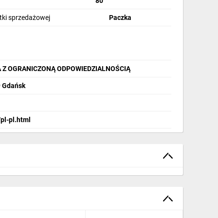
80
stki sprzedażowej
Paczka
A Z OGRANICZONĄ ODPOWIEDZIALNOŚCIĄ
9 Gdańsk
pl-pl.html