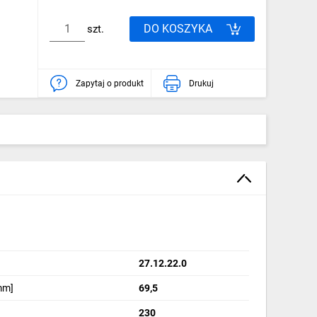
DO KOSZYKA
szt.
Zapytaj o produkt
Drukuj
27.12.22.0
mm]
69,5
230