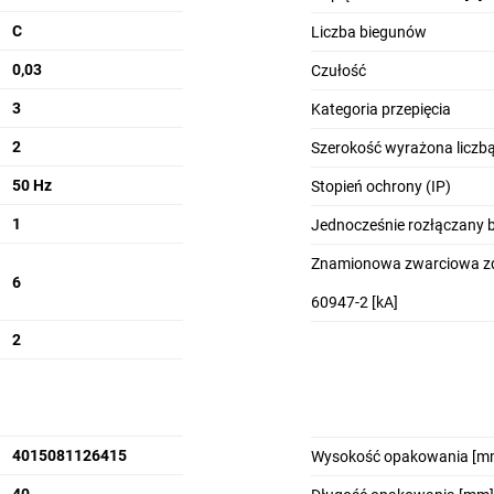
C
Liczba biegunów
0,03
Czułość
3
Kategoria przepięcia
2
Szerokość wyrażona licz
50 Hz
Stopień ochrony (IP)
1
Jednocześnie rozłączany 
Znamionowa zwarciowa zd
6
60947-2 [kA]
2
4015081126415
Wysokość opakowania [m