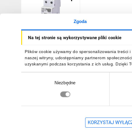
Zgoda
Wyłącznik
Na tej stronie są wykorzystywane pliki cookie
różnicowonadprądowy
1+N 6A C 30mA typ A KZS-
2M2p EDI A 002172411
327,65 zł
brutto
Plików cookie używamy do spersonalizowania treści i 
naszej witryny, udostępniamy partnerom społecznośc
uzyskanymi podczas korzystania z ich usług. Dzięki 
Wybór
Niezbędne
zgody
DO KOSZYKA
Zapisz się, aby otrzymać informacje o no
KORZYSTAJ WYŁĄCZ