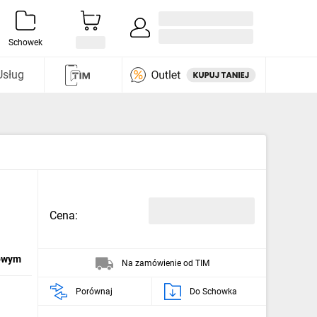
Zaloguj się / Załóż konto
i odkryj
Schowek
Usług
Cena:
dowym
Na zamówienie od TIM
Porównaj
Do Schowka