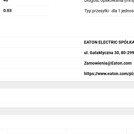
40
Długość opakowania [mm]
0.03
Typ przesyłki - dla 1 jedno
EATON ELECTRIC SPÓŁK
ul. Galaktyczna 30, 80-29
Zamowienia@Eaton.com
https://www.eaton.com/pl/