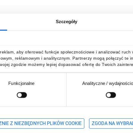
Szczegóły
reklam, aby oferować funkcje społecznościowe i analizować ruch w 
iowym, reklamowym i analitycznym. Partnerzy mogą połączyć te i
Twojej zgodzie możemy lepiej dopasować ofertę do Twoich zaintere
Funkcjonalne
Analityczne / wydajności
Podaj adres e-mail
wościach, promocjach i wyprzedażach
NIE Z NIEZBĘDNYCH PLIKÓW COOKIE
ZGODA NA WYBRA