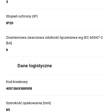
nowych wymagań
3
wobec sieci
Stopień ochrony (IP)
IP20
elektrycznych.
Znamionowa zwarciowa zdolność łączeniowa wg IEC 60947-2
[kA]
6
Ile maksymalnie
przewodów można
Dane logistyczne
podłączyć pod zacisk?
Kod kreskowy
4001869388908
Wyłączniki 5SL dają możliwość załączania i ochrony
pojedynczych oraz wielobiegunowych obwodów, umożliwiając
podłączenie dwóch przewodów (o tym samym przekroju), a
Szerokość opakowania [mm]
także przewodu razem z szyną łączeniową sztyftową.
85