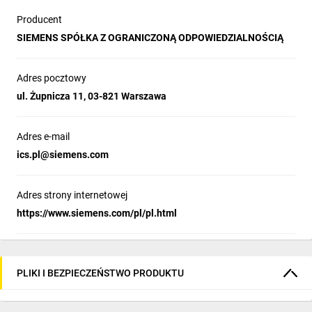
Producent
serii 5SL6?
SIEMENS SPÓŁKA Z OGRANICZONĄ ODPOWIEDZIALNOŚCIĄ
Standardowo wyłączniki nadmiarowoprądowe testowane są
zgodnie z normą PN-EN 60898-1, która zakłada, że dostęp do
Adres pocztowy
zabezpieczeń instalacji elektrycznej mają osoby
ul. Żupnicza 11, 03-821 Warszawa
niewykwalifikowane. Znamionowa zdolność łączeniowa dla serii
5SL6 to 6kA.
Adres e-mail
Ile maksymalnie
ics.pl@siemens.com
przewodów można
Adres strony internetowej
https://www.siemens.com/pl/pl.html
podłączyć pod zacisk?
Jakie akcesoria można
PLIKI I BEZPIECZEŃSTWO PRODUKTU
zamontować do tego