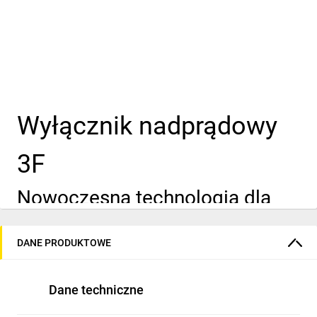
Wyłącznik nadprądowy
3F
Nowoczesna technologia dla
Twojego bezpieczeństwa
DANE PRODUKTOWE
Optymalne w
Dane techniczne
zastosowaniu i