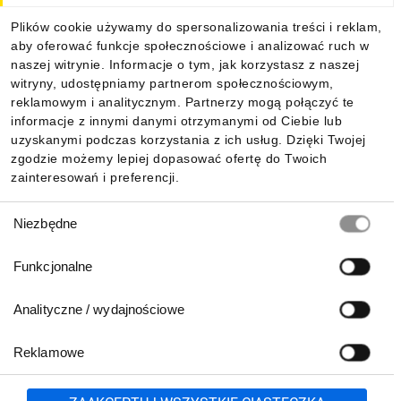
Plików cookie używamy do spersonalizowania treści i reklam,
aby oferować funkcje społecznościowe i analizować ruch w
Informacje
naszej witrynie. Informacje o tym, jak korzystasz z naszej
witryny, udostępniamy partnerom społecznościowym,
reklamowym i analitycznym. Partnerzy mogą połączyć te
Pobierz naszą aplikację mobilną:
informacje z innymi danymi otrzymanymi od Ciebie lub
uzyskanymi podczas korzystania z ich usług. Dzięki Twojej
zgodzie możemy lepiej dopasować ofertę do Twoich
zainteresowań i preferencji.
Wybór
Niezbędne
zgody
Funkcjonalne
Analityczne / wydajnościowe
Reklamowe
Biuro Obsługi Klienta:
lub
801 500 700
71 37 61 600
Zgłoś