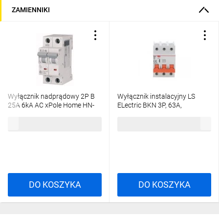
ZAMIENNIKI
Aparatura modułowa SENTRON
Bezpieczeństwo, na które Cię stać
Wyłącznik nadprądowy 2P B
Wyłącznik instalacyjny LS
25A 6kA AC xPole Home HN-
ELectric BKN 3P, 63A,
B25/2 194863
charakterystyka B
128,28 zł
brutto
101,79 zł
brutto
06130078R0 BKN 3P B63A
DO KOSZYKA
DO KOSZYKA