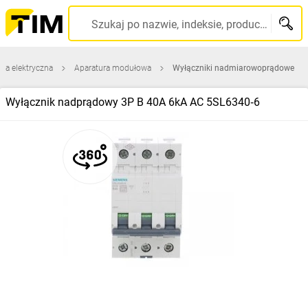
Szukaj po nazwie, indeksie, producencie, kodzie kreskowym...
ura elektryczna
Aparatura modułowa
Wyłączniki nadmiarowoprądowe
Wyłącznik nadprądowy 3P B 40A 6kA AC 5SL6340‑6