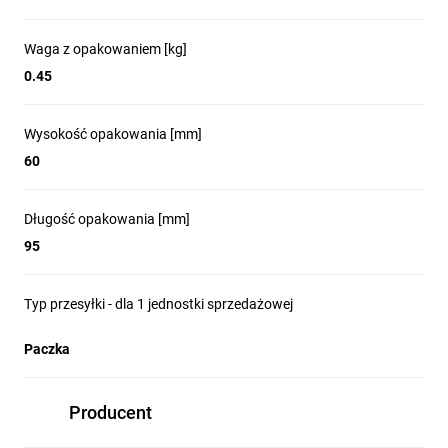
Waga z opakowaniem [kg]
Jakie akcesoria można
0.45
zamontować do tego
Wysokość opakowania [mm]
60
wyłącznika?
Długość opakowania [mm]
Do wyłącznika można zamontować akcesoria wspólne
z aparaturą modułową z rodziny SENTRON - w serii 5SL6 to
95
oprócz napędu zdalnego (RC), maksymalnie dwa moduły styków
dodatkowych: styk pomocniczy (AS) i styk alarmowy (FC).
Typ przesyłki - dla 1 jednostki sprzedażowej
Paczka
Jaka jest zdolność
Producent
zwarciowa wyłącznika