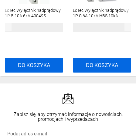
LcTec Wyłącznik nadprądowy
LcTec Wyłącznik nadprądowy
1P B 10A 6kA 490495
1P C 6A 10kA HBS 10kA
495483
7,00 zł
brutto
14,42 zł
brutto
DO KOSZYKA
DO KOSZYKA
Zapisz się, aby otrzymać informacje o nowościach,
promocjach i wyprzedażach
Podaj adres e-mail