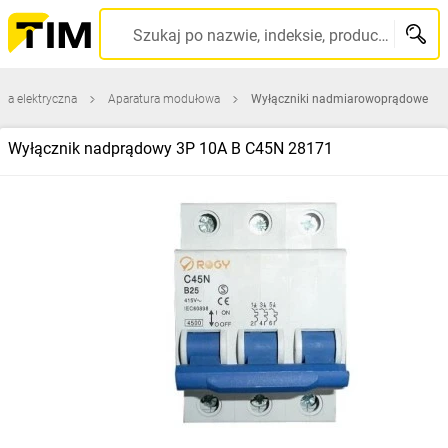
Szukaj po nazwie, indeksie, producencie, kodzie kreskowym...
ura elektryczna
Aparatura modułowa
Wyłączniki nadmiarowoprądowe
Wyłącznik nadprądowy 3P 10A B C45N 28171