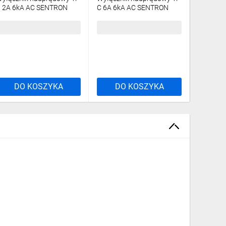
 2A 6kA AC SENTRON
C 6A 6kA AC SENTRON
C 2A 6k
SL6102-6
5SL6106-7
5SL6102
3,46 zł
brutto
32,62 zł
brutto
32,62 z
DO KOSZYKA
DO KOSZYKA
DO