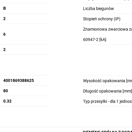
B
Liczba biegunów
2
Stopień ochrony (IP)
Znamionowa zwarciowa zd
6
60947-2 [kA]
2
4001869388625
Wysokość opakowania [m
80
Długość opakowania [mm]
0.32
Typ przesyłki - dla 1 jedno