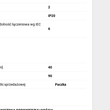
2
IP20
olność łączeniowa wg IEC
6
m]
40
90
stki sprzedażowej
Paczka