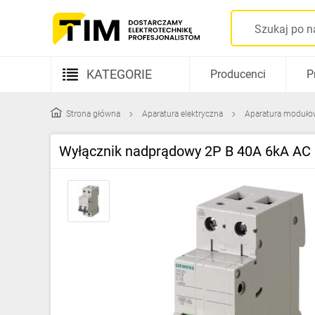
KATEGORIE
Producenci
P
Aparatura elektryczna
Strona główna
Aparatura elektryczna
Aparatura moduło
Kable i przewody
Wyłącznik nadprądowy 2P B 40A 6kA AC
Rozdzielnice i obudowy
Elementy prowadzenia kabli
Fotowoltaika
Gniazda i łączniki
Źródła światła
Oprawy oświetleniowe