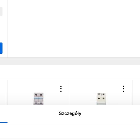
Szczegóły
P
Wyłącznik nadprądowy 2P
Wyłącznik nadprądowy 2P
W
2-
B 40A 6kA AC MBN240E
B 40A 6kA AC S302 TX3
1
403391
B