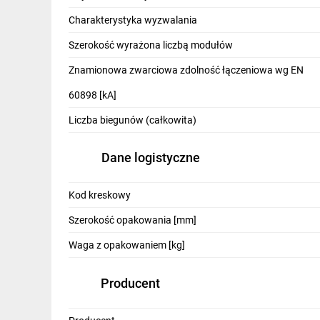
IT, GSM
Charakterystyka wyzwalania
Odzież ochronna i BHP
Szerokość wyrażona liczbą modułów
Inne
Znamionowa zwarciowa zdolność łączeniowa wg EN
60898 [kA]
Budowa i Remont
Liczba biegunów (całkowita)
Elektronika
Smart home
Dane logistyczne
Elektromobilność
Kod kreskowy
Telewizja naziemna i satelitarna
Szerokość opakowania [mm]
Wentylacja i rekuperacja
Waga z opakowaniem [kg]
Producent