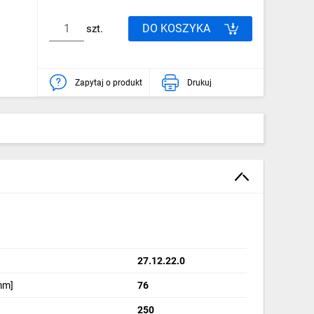
DO KOSZYKA
szt.
Zapytaj o produkt
Drukuj
27.12.22.0
mm]
76
1
250