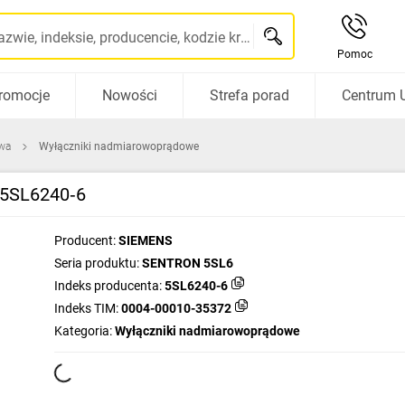
Szukaj po nazwie, indeksie, producencie, kodzie kreskowym...
Pomoc
romocje
Nowości
Strefa porad
Centrum 
wa
Wyłączniki nadmiarowoprądowe
 5SL6240‑6
Producent:
SIEMENS
Seria produktu:
SENTRON 5SL6
Indeks producenta:
5SL6240-6
Indeks TIM:
0004-00010-35372
Kategoria:
Wyłączniki nadmiarowoprądowe