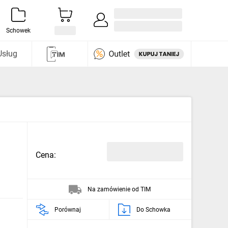
Zaloguj się / Załóż konto
i odkryj
Schowek
Usług
Cena:
Na zamówienie od TIM
Porównaj
Do Schowka