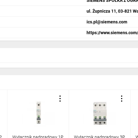
SIEMENS SPÓŁKA Z OGR
ul. Żupnicza 11, 03-821 
ics.pl@siemens.com
https://www.siemens.com/
P
Wyłącznik nadprądowy 1P
Wyłącznik nadprądowy 3P
W