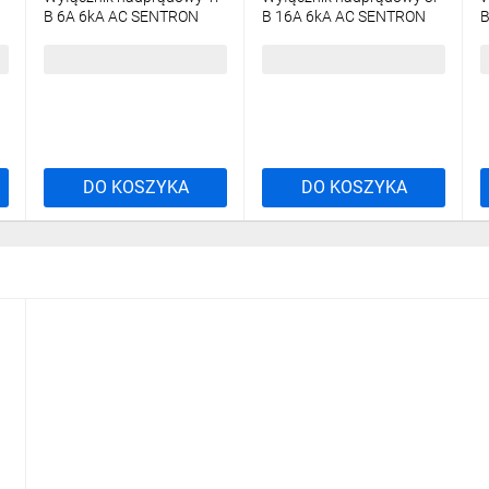
B 6A 6kA AC SENTRON
B 16A 6kA AC SENTRON
B
5SL6106-6
5SL6316-6
5
23,46 zł
brutto
78,09 zł
brutto
2
DO KOSZYKA
DO KOSZYKA