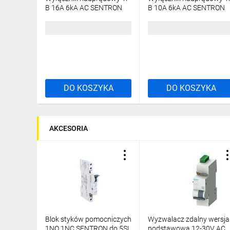
B 16A 6kA AC SENTRON
B 10A 6kA AC SENTRON
5SL6116-6
5SL6110-6
16,85 zł
brutto
17,54 zł
brutto
DO KOSZYKA
DO KOSZYKA
AKCESORIA
Blok styków pomocniczych
Wyzwalacz zdalny wersja
1NO 1NC SENTRON do 5SL
podstawowa 12-30V AC