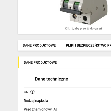
Ochrona odgromowa
Pompy ciepła
Osprzęt łączeniowy
Kliknij, aby przejść do galerii
Ogrzewanie
Elektronarzędzia i mierniki
DANE PRODUKTOWE
PLIKI I BEZPIECZEŃSTWO 
Domofony i dzwonki
DANE PRODUKTOWE
Alarmy, monitoring, komunikacja
Napędy elektryczne
Dane techniczne
Pneumatyka
CN
Dom i ogród
Rodzaj napięcia
Klimatyzacja
Prąd znamionowy [A]