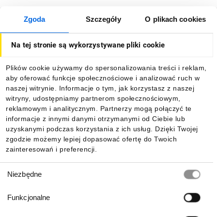
Zgoda
Szczegóły
O plikach cookies
O firmie
Na tej stronie są wykorzystywane pliki cookie
Dla kupujących
Plików cookie używamy do spersonalizowania treści i reklam,
aby oferować funkcje społecznościowe i analizować ruch w
Informacje
naszej witrynie. Informacje o tym, jak korzystasz z naszej
witryny, udostępniamy partnerom społecznościowym,
reklamowym i analitycznym. Partnerzy mogą połączyć te
Pobierz naszą aplikację mobilną:
informacje z innymi danymi otrzymanymi od Ciebie lub
uzyskanymi podczas korzystania z ich usług. Dzięki Twojej
zgodzie możemy lepiej dopasować ofertę do Twoich
zainteresowań i preferencji.
Wybór
Niezbędne
zgody
Funkcjonalne