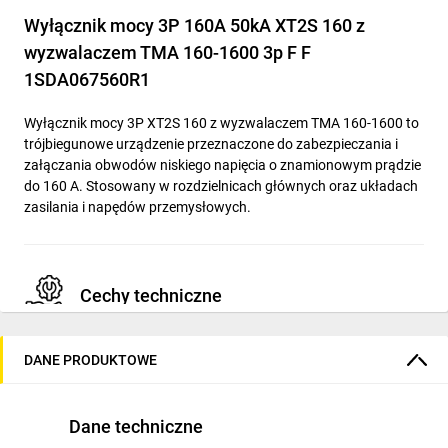
Wyłącznik mocy 3P 160A 50kA XT2S 160 z
wyzwalaczem TMA 160-1600 3p F F
1SDA067560R1
Wyłącznik mocy 3P XT2S 160 z wyzwalaczem TMA 160-1600 to
trójbiegunowe urządzenie przeznaczone do zabezpieczania i
załączania obwodów niskiego napięcia o znamionowym prądzie
do 160 A. Stosowany w rozdzielnicach głównych oraz układach
zasilania i napędów przemysłowych.
Cechy techniczne
Liczba biegunów: 3
DANE PRODUKTOWE
Znamionowy prąd ciągły Iu: 160 A
Znamionowa zwarciowa zdolność łączeniowa Icu przy 400
V, 50 Hz: 50 kA
Dane techniczne