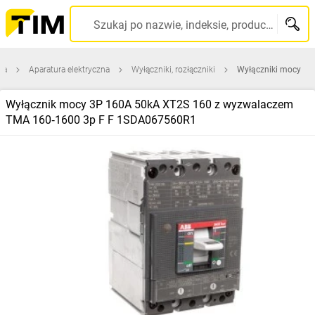
Szukaj po nazwie, indeksie, producencie, kodzie kreskowym...
na
Aparatura elektryczna
Wyłączniki, rozłączniki
Wyłączniki mocy
Wyłącznik mocy 3P 160A 50kA XT2S 160 z wyzwalaczem
TMA 160‑1600 3p F F 1SDA067560R1