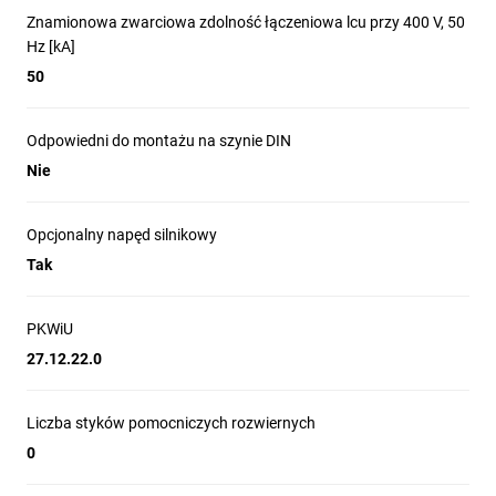
Zastosowanie
Znamionowa zwarciowa zdolność łączeniowa lcu przy 400 V, 50
Hz [kA]
Rozdzielnice główne i tablice rozdzielcze w zakładach
50
przemysłowych
Ochrona i załączanie napędów silnikowych oraz linii
zasilających do 160 A
Odpowiedni do montażu na szynie DIN
Systemy zasilania awaryjnego i sekcjonowanie obwodów
Nie
zasilających
Instalacje w obiektach użyteczności publicznej oraz
Opcjonalny napęd silnikowy
instalacje przemysłowe wymagające zdolności łączeniowej
Tak
50 kA
PKWiU
27.12.22.0
Liczba styków pomocniczych rozwiernych
0