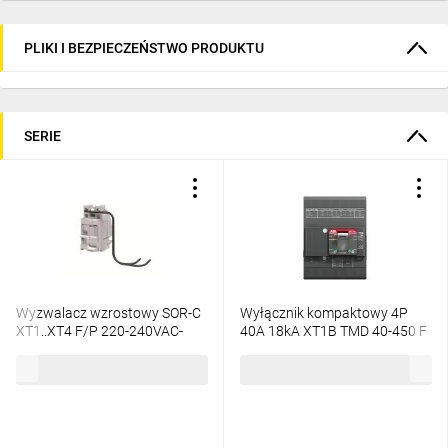
PLIKI I BEZPIECZEŃSTWO PRODUKTU
SERIE
Wyzwalacz wzrostowy SOR-C
Wyłącznik kompaktowy 4P
XT1..XT4 F/P 220-240VAC-
40A 18kA XT1B TMD 40-450 F
220-250VDC 1SDA066325R1
F 1SDA066814R1
431,02 zł
brutto
1438,50 zł
brutto