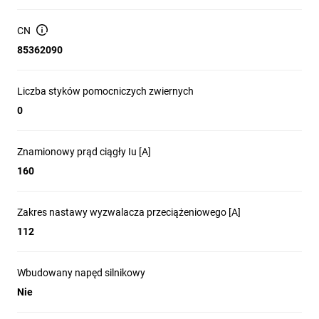
Wyzwalacz: TMA 160-1600 (wyzwalacz przeciążeniowy i
zwarciowy zgodny z oznaczeniem w nazwie)
CN
Zakres nastawy wyzwalacza przeciążeniowego: 112 A
85362090
Zakres nastawy bezzwłocznego wyzwalacza
zwarciowego: 800 A
Liczba styków pomocniczych zwiernych
Liczba styków pomocniczych: zwiernych 0, rozwiernych 0,
0
przełącznych 0
Wskaźnik wyłączenia: tak (mechaniczna sygnalizacja
stanu)
Znamionowy prąd ciągły Iu [A]
Wbudowany napęd silnikowy: nie; opcjonalny napęd
160
silnikowy: tak
Brak zintegrowanego zabezpieczenia przed zwarciem
Zakres nastawy wyzwalacza przeciążeniowego [A]
doziemnym
112
Nieprzystosowany do montażu na szynie DIN
Brak wyzwalacza podnapięciowego
Wbudowany napęd silnikowy
Nie