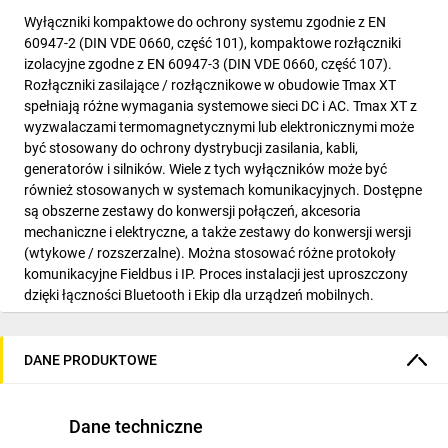
Wyłączniki kompaktowe do ochrony systemu zgodnie z EN
60947-2 (DIN VDE 0660, część 101), kompaktowe rozłączniki
izolacyjne zgodne z EN 60947-3 (DIN VDE 0660, część 107).
Rozłączniki zasilające / rozłącznikowe w obudowie Tmax XT
spełniają różne wymagania systemowe sieci DC i AC. Tmax XT z
wyzwalaczami termomagnetycznymi lub elektronicznymi może
być stosowany do ochrony dystrybucji zasilania, kabli,
generatorów i silników. Wiele z tych wyłączników może być
również stosowanych w systemach komunikacyjnych. Dostępne
są obszerne zestawy do konwersji połączeń, akcesoria
mechaniczne i elektryczne, a także zestawy do konwersji wersji
(wtykowe / rozszerzalne). Można stosować różne protokoły
komunikacyjne Fieldbus i IP. Proces instalacji jest uproszczony
dzięki łączności Bluetooth i Ekip dla urządzeń mobilnych.
Łączność wbudowana w serię SACE Tmax XT łączy smartfony,
tablety i komputery PC z narzędziami do analizy danych na
platformie chmurowej ABB AbilityTM w czasie rzeczywistym.
DANE PRODUKTOWE
[Poprzedni numer lokalnego zamówienia: 1SDA100731R0001]
Dane techniczne