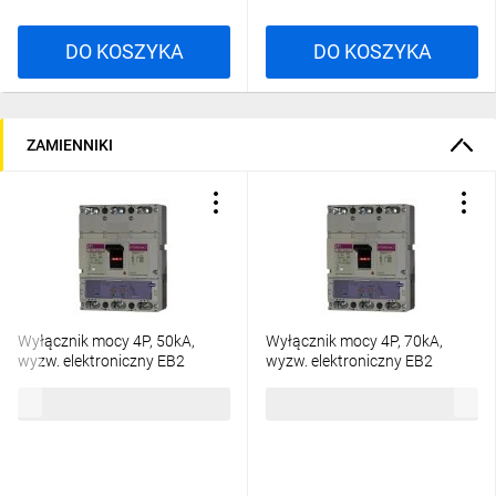
DO KOSZYKA
DO KOSZYKA
ZAMIENNIKI
Wyłącznik mocy 4P, 50kA,
Wyłącznik mocy 4P, 70kA,
wyzw. elektroniczny EB2
wyzw. elektroniczny EB2
800/4LE 800A 4p 004672181
800/4E 800A 4p 004672191
8121,60 zł
brutto
10 606,30 zł
brutto