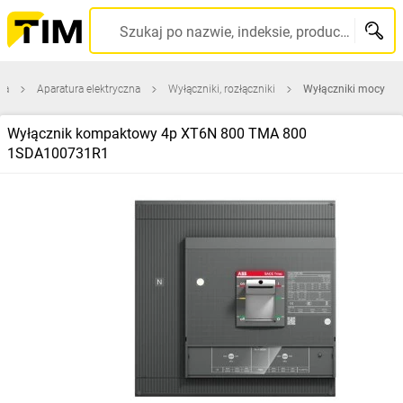
Szukaj po nazwie, indeksie, producencie, kodzie kreskowym...
na
Aparatura elektryczna
Wyłączniki, rozłączniki
Wyłączniki mocy
Wyłącznik kompaktowy 4p XT6N 800 TMA 800
1SDA100731R1