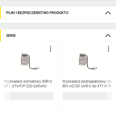
PLIKI I BEZPIECZEŃSTWO PRODUKTU
SERIE
Wyzwalacz wzrostowy SOR-C
Wyzwalacz podnapięciowy 24-
XT1..XT4 F/P 220-240VAC-
30V AC/DC UVR-C do XT1-XT4
220-250VDC 1SDA066325R1
F/P 1SDA066396R1
431,02 zł
brutto
517,37 zł
brutto