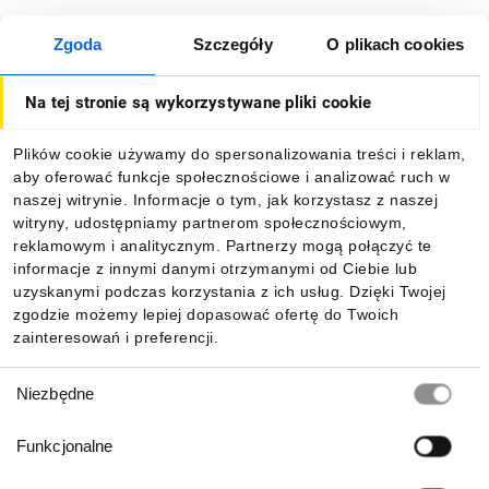
Zgoda
Szczegóły
O plikach cookies
O firmie
Na tej stronie są wykorzystywane pliki cookie
Dla kupujących
Plików cookie używamy do spersonalizowania treści i reklam,
aby oferować funkcje społecznościowe i analizować ruch w
Informacje
naszej witrynie. Informacje o tym, jak korzystasz z naszej
witryny, udostępniamy partnerom społecznościowym,
reklamowym i analitycznym. Partnerzy mogą połączyć te
Pobierz naszą aplikację mobilną:
informacje z innymi danymi otrzymanymi od Ciebie lub
uzyskanymi podczas korzystania z ich usług. Dzięki Twojej
zgodzie możemy lepiej dopasować ofertę do Twoich
zainteresowań i preferencji.
Wybór
Niezbędne
zgody
Funkcjonalne