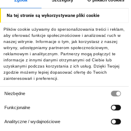
O firmie
Na tej stronie są wykorzystywane pliki cookie
Dla kupujących
Plików cookie używamy do spersonalizowania treści i reklam,
aby oferować funkcje społecznościowe i analizować ruch w
Informacje
naszej witrynie. Informacje o tym, jak korzystasz z naszej
witryny, udostępniamy partnerom społecznościowym,
reklamowym i analitycznym. Partnerzy mogą połączyć te
Pobierz naszą aplikację mobilną:
informacje z innymi danymi otrzymanymi od Ciebie lub
uzyskanymi podczas korzystania z ich usług. Dzięki Twojej
zgodzie możemy lepiej dopasować ofertę do Twoich
zainteresowań i preferencji.
Wybór
Niezbędne
zgody
Funkcjonalne
Analityczne / wydajnościowe