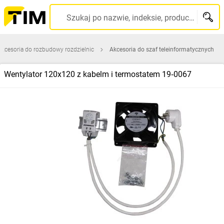
Szukaj po nazwie, indeksie, producencie, kodzie kreskowym...
Akcesoria do rozbudowy rozdzielnic
Akcesoria do szaf teleinformatycznych
Wentylator 120x120 z kabelm i termostatem 19‑0067