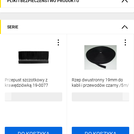
PLIKI I BEZPIECZEŃSTWO PRODUKTU
SERIE
Przepust szczotkowy z
Rzep dwustronny 19mm do
krawędziówką 19-0077
kabli i przewodów czarny /5m/
RZP-5M-CZ 19-0078C
74,78 zł
brutto
49,08 zł
brutto
DO KOSZYKA
DO KOSZYKA