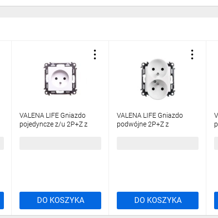
VALENA LIFE Gniazdo
VALENA LIFE Gniazdo
V
pojedyncze z/u 2P+Z z
podwójne 2P+Z z
p
przesłonami biały 753180
przesłoną białe 753190
23,90 zł
brutto
36,04 zł
brutto
1
DO KOSZYKA
DO KOSZYKA