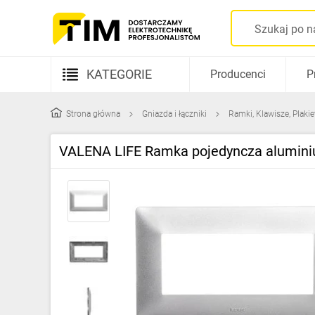
KATEGORIE
Producenci
P
Aparatura elektryczna
Strona główna
Gniazda i łączniki
Ramki, Klawisze, Plakie
Kable i przewody
VALENA LIFE Ramka pojedyncza alumin
Rozdzielnice i obudowy
Elementy prowadzenia kabli
Fotowoltaika
Gniazda i łączniki
Źródła światła
Oprawy oświetleniowe