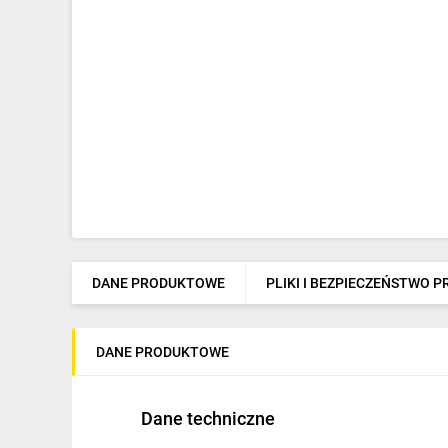
IT, GSM
Odzież ochronna i BHP
Inne
Budowa i Remont
Elektronika
Smart home
Elektromobilność
DANE PRODUKTOWE
PLIKI I BEZPIECZEŃSTWO 
Energetyka wiatrowa
Telewizja naziemna i satelitarna
DANE PRODUKTOWE
Wentylacja i rekuperacja
Dane techniczne