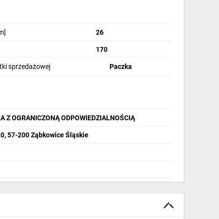
m]
26
170
stki sprzedażowej
Paczka
A Z OGRANICZONĄ ODPOWIEDZIALNOŚCIĄ
20, 57-200 Ząbkowice Śląskie