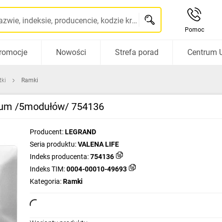
Szukaj po nazwie, indeksie, producencie, kodzie kreskowym...
Pomoc
romocje
Nowości
Strefa porad
Centrum 
tki
Ramki
ium /5modułów/ 754136
Producent:
LEGRAND
Seria produktu:
VALENA LIFE
Indeks producenta:
754136
Indeks TIM:
0004-00010-49693
Kategoria:
Ramki