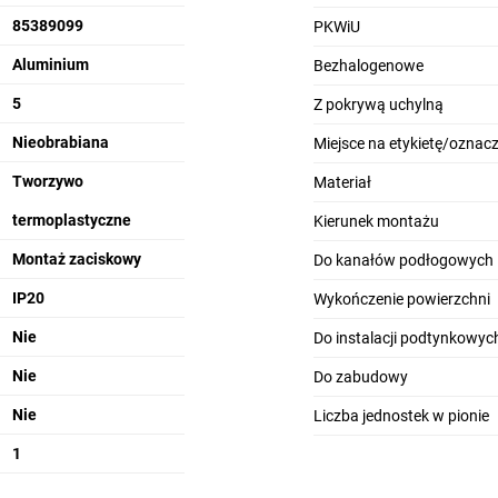
85389099
PKWiU
Aluminium
Bezhalogenowe
5
Z pokrywą uchylną
Nieobrabiana
Miejsce na etykietę/oznac
Tworzywo
Materiał
termoplastyczne
Kierunek montażu
Montaż zaciskowy
Do kanałów podłogowych
IP20
Wykończenie powierzchni
Nie
Do instalacji podtynkowyc
Nie
Do zabudowy
Nie
Liczba jednostek w pionie
1