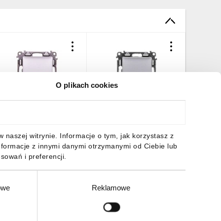
O plikach cookies
ALENA LIFE Łącznik
VALENA LIFE Łącznik
VALENA L
ednobiegunowy
schodowy aluminium
przełącz
luminium 752301
752306
alumini
4,42 zł
brutto
29,77 zł
brutto
47,61 z
naszej witrynie. Informacje o tym, jak korzystasz z
nformacje z innymi danymi otrzymanymi od Ciebie lub
sowań i preferencji.
owe
Reklamowe
DO KOSZYKA
DO KOSZYKA
DO