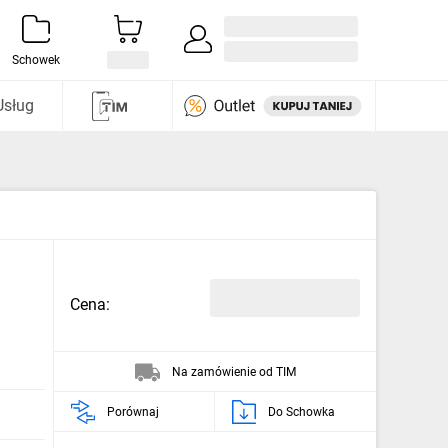
Zaloguj się / Załóż konto
i odkryj
Schowek
Usług
Cena:
Na zamówienie od TIM
Porównaj
Do Schowka