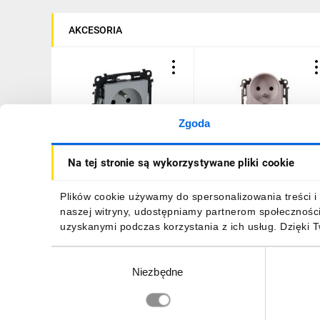
AKCESORIA
Zgoda
VALENA LIFE Gniazdo
VALENA LIFE Gniazdo
Na tej stronie są wykorzystywane pliki cookie
pojedyncze z/u 2P+Z z
podwójne 2P+Z z
przesłonami aluminium
przesłoną aluminium
753380
753390
28,63 zł
brutto
43,15 zł
brutto
Plików cookie używamy do spersonalizowania treści i 
naszej witryny, udostępniamy partnerom społecznośc
uzyskanymi podczas korzystania z ich usług. Dzięki 
Wybór
Niezbędne
zgody
DO KOSZYKA
DO KOSZYKA