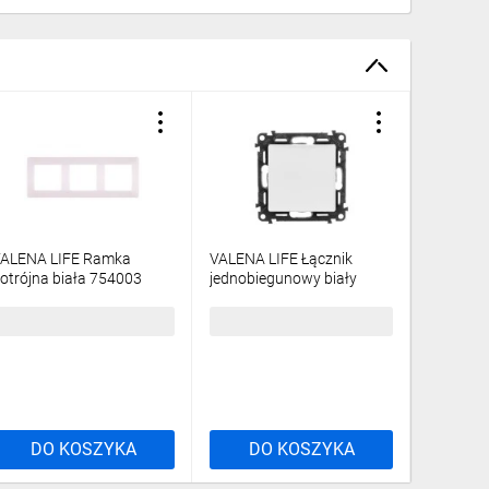
ALENA LIFE Ramka
VALENA LIFE Łącznik
VALENA 
otrójna biała 754003
jednobiegunowy biały
poczwór
752101
5,29 zł
brutto
22,20 zł
brutto
22,12 z
DO KOSZYKA
DO KOSZYKA
DO