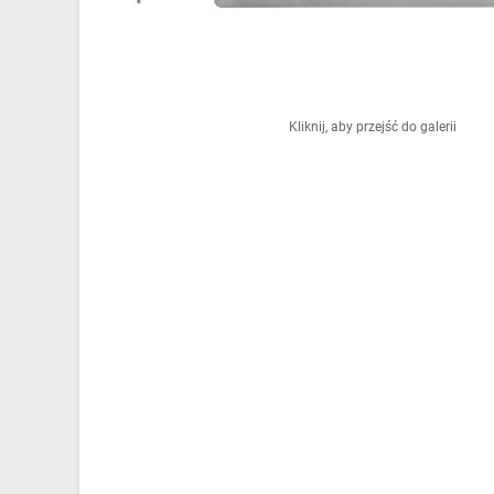
Ochrona odgromowa
Pompy ciepła
Osprzęt łączeniowy
Kliknij, aby przejść do galerii
Ogrzewanie
Elektronarzędzia i mierniki
Domofony i dzwonki
Alarmy, monitoring, komunikacja
Napędy elektryczne
Pneumatyka
Dom i ogród
Klimatyzacja