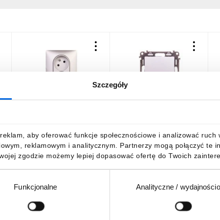
Szczegóły
VALENA LIFE Gniazdo
VALENA LIFE Zaślepka do
V
podwójne z/u 16A 2P+Z z
ramki aluminium 755182
j
przesłonami aluminium
a
753386
52,88 zł
brutto
21,41 zł
brutto
2
reklam, aby oferować funkcje społecznościowe i analizować ruch w 
iowym, reklamowym i analitycznym. Partnerzy mogą połączyć te i
Twojej zgodzie możemy lepiej dopasować ofertę do Twoich zaintere
Funkcjonalne
Analityczne / wydajności
DO KOSZYKA
DO KOSZYKA