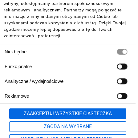
witryny, udostępniamy partnerom społecznościowym,
reklamowym i analitycznym. Partnerzy mogą połączyć te
Pobierz naszą aplikację mobilną:
informacje z innymi danymi otrzymanymi od Ciebie lub
uzyskanymi podczas korzystania z ich usług. Dzięki Twojej
zgodzie możemy lepiej dopasować ofertę do Twoich
zainteresowań i preferencji.
Wybór
Niezbędne
zgody
Funkcjonalne
Analityczne / wydajnościowe
Reklamowe
Biuro Obsługi Klienta:
lub
801 500 700
71 37 61 600
Zgłoś
ZAAKCEPTUJ WSZYSTKIE CIASTECZKA
pn.-pt. 8:00-16:00
Formularz kontaktowy
ZGODA NA WYBRANE