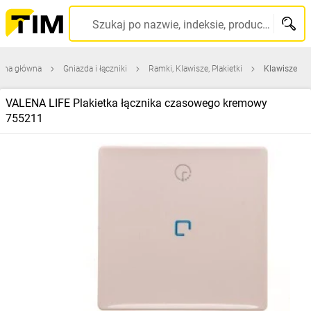
Szukaj po nazwie, indeksie, producencie, kodzie kreskowym...
rona główna
Gniazda i łączniki
Ramki, Klawisze, Plakietki
Klawisze
VALENA LIFE Plakietka łącznika czasowego kremowy
755211