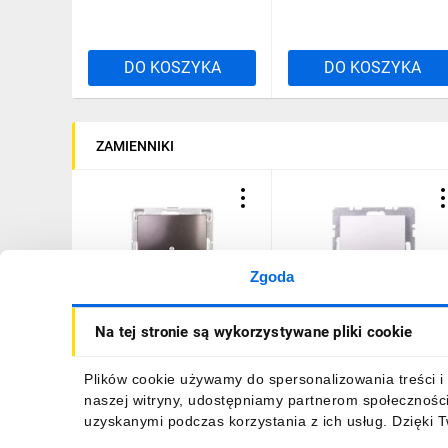
DO KOSZYKA
DO KOSZYKA
ZAMIENNIKI
Zgoda
IMPRESJA Zaślepka
Berker/B.1/B.3/B.7 Glas
Na tej stronie są wykorzystywane pliki cookie
antracyt Z-1Y/m/50
Zaślepka z elementem
centralnym aluminium
10091404
12,23 zł
brutto
69,70 zł
brutto
Plików cookie używamy do spersonalizowania treści i 
naszej witryny, udostępniamy partnerom społecznośc
uzyskanymi podczas korzystania z ich usług. Dzięki 