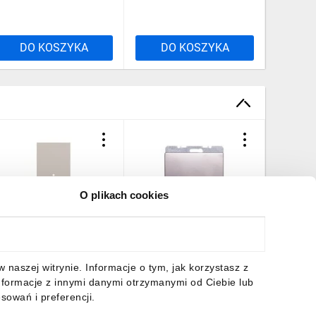
DO KOSZYKA
DO KOSZYKA
DO
O plikach cookies
iVing Now with Netatmo
K.5 Zaślepka z elementem
Adapter 
lakietka do bramy
centralnym stal szlachetna
dla bok
beżowa 2M KM30M2
nierdzewna10457004
227x95
7,18 zł
brutto
94,96 zł
brutto
86,79 z
naszej witrynie. Informacje o tym, jak korzystasz z
nformacje z innymi danymi otrzymanymi od Ciebie lub
sowań i preferencji.