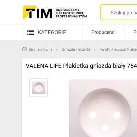
KATEGORIE
Producenci
P
Aparatura elektryczna
Strona główna
Gniazda i łączniki
Ramki, Klawisze, Plakie
Kable i przewody
VALENA LIFE Plakietka gniazda biały 75
Rozdzielnice i obudowy
Elementy prowadzenia kabli
Fotowoltaika
Gniazda i łączniki
Źródła światła
Oprawy oświetleniowe