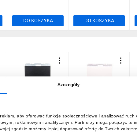
DO KOSZYKA
DO KOSZYKA
Szczegóły
K.1 Zaślepka z elementem
K.1 Zaślepka z elementem
L
centralnym antracyt mat
centralnym śnieżnobiała
P
lakierowana 10457006
10457009
56,04 zł
brutto
51,59 zł
brutto
1
reklam, aby oferować funkcje społecznościowe i analizować ruch w 
iowym, reklamowym i analitycznym. Partnerzy mogą połączyć te i
Twojej zgodzie możemy lepiej dopasować ofertę do Twoich zaintere