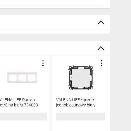
ALENA LIFE Ramka
VALENA LIFE Łącznik
VALENA 
otrójna biała 754003
jednobiegunowy biały
poczwór
752101
5,29 zł
brutto
22,20 zł
brutto
22,12 z