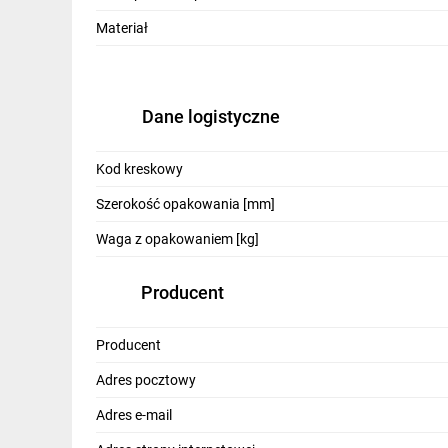
IT, GSM
Materiał
Odzież ochronna i BHP
Inne
Dane logistyczne
Budowa i Remont
Kod kreskowy
Elektronika
Szerokość opakowania [mm]
Smart home
Waga z opakowaniem [kg]
Elektromobilność
Producent
Telewizja naziemna i satelitarna
Wentylacja i rekuperacja
Producent
Adres pocztowy
Adres e-mail