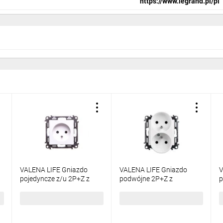
https://www.legrand.pl/pl
VALENA LIFE Gniazdo
VALENA LIFE Gniazdo
V
pojedyncze z/u 2P+Z z
podwójne 2P+Z z
p
przesłonami biały 753180
przesłoną białe 753190
23,90 zł
brutto
36,04 zł
brutto
1