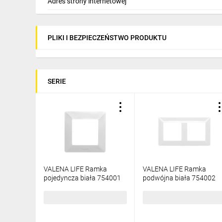
Adres strony internetowej
PLIKI I BEZPIECZEŃSTWO PRODUKTU
SERIE
VALENA LIFE Ramka
VALENA LIFE Ramka
pojedyncza biała 754001
podwójna biała 754002
5,60 zł
brutto
10,22 zł
brutto