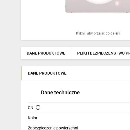
Ochrona odgromowa
Pompy ciepła
Osprzęt łączeniowy
Kliknij, aby przejść do galerii
Ogrzewanie
Elektronarzędzia i mierniki
DANE PRODUKTOWE
PLIKI I BEZPIECZEŃSTWO 
Domofony i dzwonki
DANE PRODUKTOWE
Alarmy, monitoring, komunikacja
Napędy elektryczne
Dane techniczne
Pneumatyka
CN
Dom i ogród
Kolor
Klimatyzacja
Zabezpieczenie powierzchni