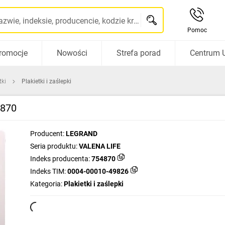
Szukaj po nazwie, indeksie, producencie, kodzie kreskowym...
Pomoc
romocje
Nowości
Strefa porad
Centrum 
tki
Plakietki i zaślepki
4870
Producent:
LEGRAND
Seria produktu:
VALENA LIFE
Indeks producenta:
754870
Indeks TIM:
0004-00010-49826
Kategoria:
Plakietki i zaślepki