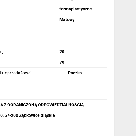
termoplastyczne
Matowy
m]
20
70
stki sprzedażowej
Paczka
A Z OGRANICZONĄ ODPOWIEDZIALNOŚCIĄ
20, 57-200 Ząbkowice Śląskie