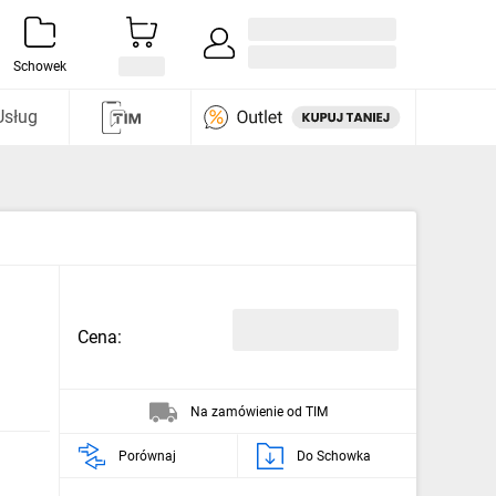
Zaloguj się / Załóż konto
i odkryj
Schowek
Usług
Cena:
Na zamówienie od TIM
Porównaj
Do Schowka