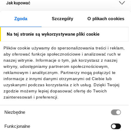
Jak kupować
Zgoda
Szczegóły
O plikach cookies
O firmie
Na tej stronie są wykorzystywane pliki cookie
Dla kupujących
Plików cookie używamy do spersonalizowania treści i reklam,
aby oferować funkcje społecznościowe i analizować ruch w
Informacje
naszej witrynie. Informacje o tym, jak korzystasz z naszej
witryny, udostępniamy partnerom społecznościowym,
reklamowym i analitycznym. Partnerzy mogą połączyć te
Pobierz naszą aplikację mobilną:
informacje z innymi danymi otrzymanymi od Ciebie lub
uzyskanymi podczas korzystania z ich usług. Dzięki Twojej
zgodzie możemy lepiej dopasować ofertę do Twoich
zainteresowań i preferencji.
Wybór
Niezbędne
zgody
Funkcjonalne