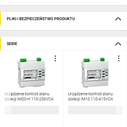
PLIKI I BEZPIECZEŃSTWO PRODUKTU
SERIE
Urządzenie kontroli stanu
Urządzenie kontroli stanu
izolacji IM20-H 110-230VCA
izolacji IM10 110-415VCA
Vihilohm IMD-IM20-H
Vihilohm IMD-IM10
5585,43 zł
brutto
4959,06 zł
brutto