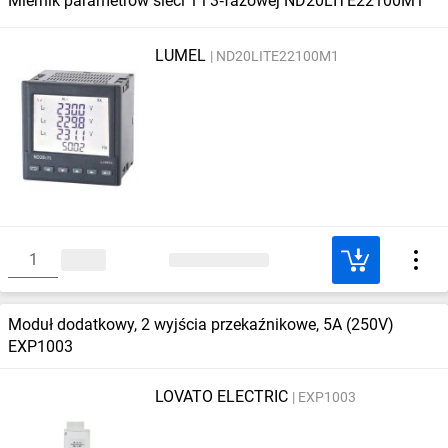
Miernik parametrów sieci 1 i 3‑fazowej ND20LITE22100M1
LUMEL
ND20LITE22100M1
Moduł dodatkowy, 2 wyjścia przekaźnikowe, 5A (250V)
EXP1003
LOVATO ELECTRIC
EXP1003