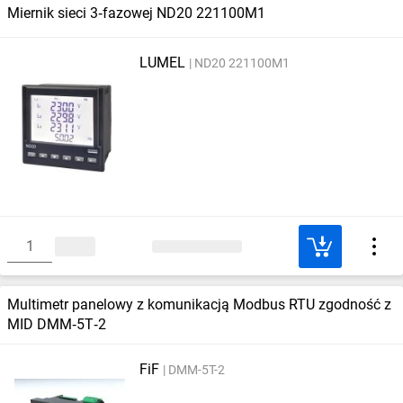
Miernik sieci 3‑fazowej ND20 221100M1
LUMEL
ND20 221100M1
Multimetr panelowy z komunikacją Modbus RTU zgodność z
MID DMM‑5T‑2
FiF
DMM-5T-2