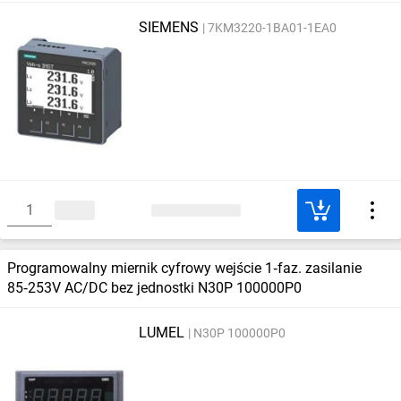
7KM3220‑1BA01‑1EA
SIEMENS
7KM3220-1BA01-1EA0
Programowalny miernik cyfrowy wejście 1‑faz. zasilanie
85‑253V AC/DC bez jednostki N30P 100000P0
LUMEL
N30P 100000P0