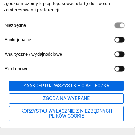
zgodzie możemy lepiej dopasować ofertę do Twoich
zainteresowań i preferencji.
Wybór
Niezbędne
zgody
Funkcjonalne
Analityczne / wydajnościowe
Reklamowe
Zgłoś
ZAAKCEPTUJ WSZYSTKIE CIASTECZKA
ZGODA NA WYBRANE
KORZYSTAJ WYŁĄCZNIE Z NIEZBĘDNYCH
PLIKÓW COOKIE
Szukaj
Moje konto
Start
Więcej