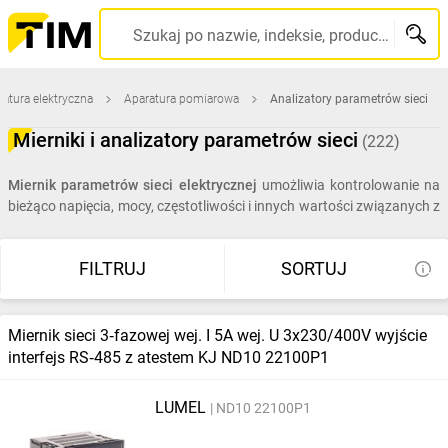
Szukaj po nazwie, indeksie, producencie, kodzie kreskowym...
atura elektryczna
Aparatura pomiarowa
Analizatory parametrów sieci
Mierniki i analizatory parametrów sieci
(222)
Miernik parametrów sieci elektrycznej
umożliwia kontrolowanie na
bieżąco napięcia, mocy, częstotliwości i innych wartości związanych z
energią elektryczną. Takie urządzenia są najczęściej przeznaczone do
montażu na tablicy rozdzielczej. Wyniki pomiarów są prezentowane
FILTRUJ
SORTUJ
na wyświetlaczach. Niektóre
analizatory parametrów sieci
elektrycznej są wyposażone w moduły do transmisji przez Ethernet,
dzięki którym dane trafiają do komputera.
Miernik sieci 3‑fazowej wej. I 5A wej. U 3x230/400V wyjście
interfejs RS‑485 z atestem KJ ND10 22100P1
LUMEL
ND10 22100P1