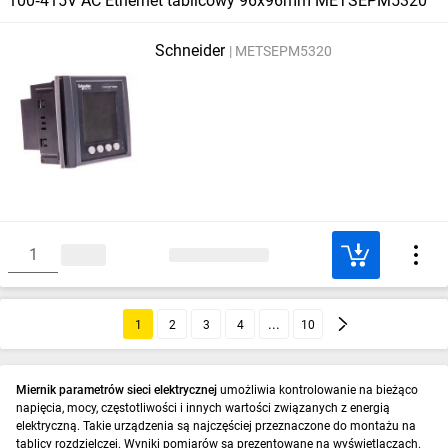
100‑415V AC Ethernet tablicowy 96x96mm METSEPM5320
Schneider
METSEPM5320
1
2
3
4
10
Miernik parametrów sieci elektrycznej
umożliwia kontrolowanie na bieżąco
napięcia, mocy, częstotliwości i innych wartości związanych z energią
elektryczną. Takie urządzenia są najczęściej przeznaczone do montażu na
tablicy rozdzielczej. Wyniki pomiarów są prezentowane na wyświetlaczach.