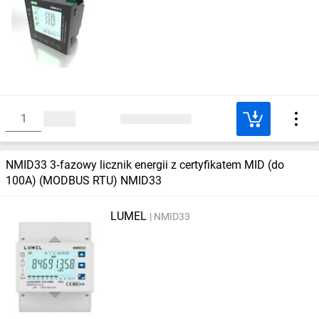
NMID33 3‑fazowy licznik energii z certyfikatem MID (do
100A) (MODBUS RTU) NMID33
LUMEL
NMID33