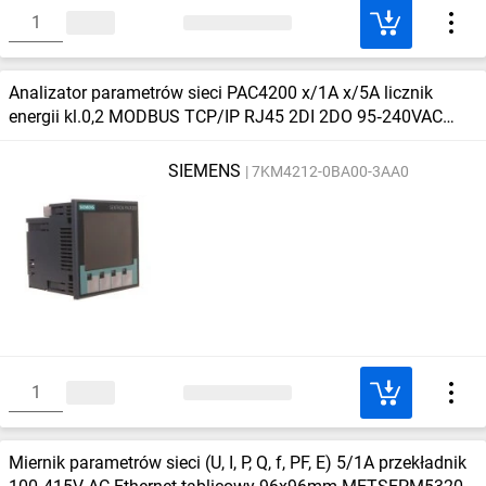
Analizator parametrów sieci PAC4200 x/1A x/5A licznik
energii kl.0,2 MODBUS TCP/IP RJ45 2DI 2DO 95‑240VAC
7KM4212‑0BA00‑3AA0
SIEMENS
7KM4212-0BA00-3AA0
Miernik parametrów sieci (U, I, P, Q, f, PF, E) 5/1A przekładnik