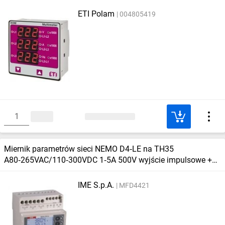
ETI Polam
004805419
Miernik parametrów sieci NEMO D4‑LE na TH35
A80‑265VAC/110‑300VDC 1‑5A 500V wyjście impulsowe +
RS485 MFD4421
IME S.p.A.
MFD4421