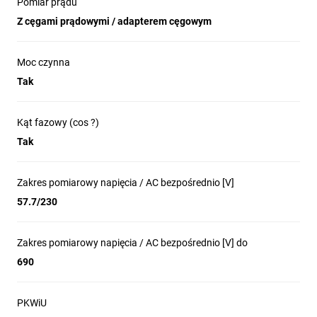
Pomiar prądu
Z cęgami prądowymi / adapterem cęgowym
Monitorowanie jakości energii w rozdzielniach
przemysłowych i budynkowych.
Moc czynna
Audyty energetyczne i analiza obciążeń instalacji
trójfazowych.
Tak
Wykrywanie i analiza harmonicznych oraz ich wpływu na
sieć.
Kąt fazowy (cos ?)
Kontrola zużycia energii i rejestracja pracy maszyn oraz linii
Tak
produkcyjnych.
Integracja z systemami zarządzania energią i systemami
Zakres pomiarowy napięcia / AC bezpośrednio [V]
SCADA poprzez dostępne złącze/interfejs.
57.7/230
Zakres pomiarowy napięcia / AC bezpośrednio [V] do
690
PKWiU