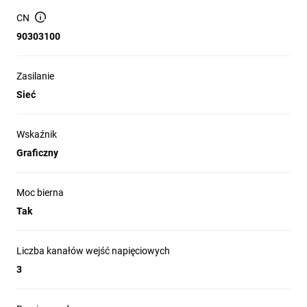
(wartości nominalne) przy możliwościach pomiaru do 690
CN
V.
90303100
Mierzone wielkości: napięcie, prąd, moc czynna, moc
bierna, moc pozorna, energia (moc/praca), współczynnik
mocy, kąt fazowy (cosφ).
Zasilanie
Sieć
Pomiar harmonicznych: tak — analiza zawartości
harmonicznych napięcia i prądu.
Pamięć wartości mierzonej: tak — rejestracja i
Wskaźnik
przechowywanie odczytów pomiarowych.
Graficzny
Wskaźnik: ekran graficzny umożliwiający prezentację
przebiegów, wartości chwilowych i zarchiwizowanych
Moc bierna
danych.
Tak
Złącze (interfejs): tak — umożliwia integrację z systemami
nadzoru i wyprowadzenie zapisów pomiarowych (typ
interfejsu zgodny z instalacją).
Liczba kanałów wejść napięciowych
3
Zastosowanie produktu