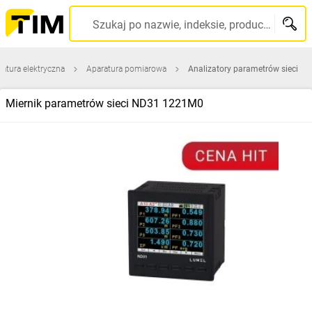
Szukaj po nazwie, indeksie, producencie, kodzie kreskowym...
atura elektryczna
Aparatura pomiarowa
Analizatory parametrów sieci
Miernik parametrów sieci ND31 1221M0