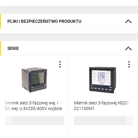
PLIKI I BEZPIECZEŃSTWO PRODUKTU
SERIE
Miernik sieci 3-fazowej wej. I
Miernik sieci 3-fazowej ND20
5A wej. U 3x230/400V wyjście
221100M1
interfejs RS-485 z atestem KJ
853,62 zł
brutto
1429,26 zł
brutto
ND10 22100P1