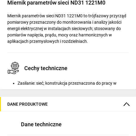
Miernik parametrów sieci ND31 1221M0
Miernik parametrów sieci ND31 1221M0 to trójfazowy przyrząd
pomiarowy przeznaczony do monitorowania i analizy jakości
energii elektrycznej w instalacjach sieciowych; stosowany do
pomiarów napięcia, prądu, mocy oraz harmonicznych w
aplikacjach przemysłowych i rozdzielniach.
Cechy techniczne
Zasilanie: sieć; konstrukcja przeznaczona do pracy w
instalacjach trójfazowych.
Liczba kanałów wejść napięciowych: 3 (pomiar wszystkich
DANE PRODUKTOWE
faz).
Liczba kanałów wejść prądowych: 3; pomiar prądu z
wykorzystaniem cęgów prądowych lub adaptera
Dane techniczne
cęgowego.
Zakres pomiarowy napięcia AC bezpośrednio: 57,7 / 230 V