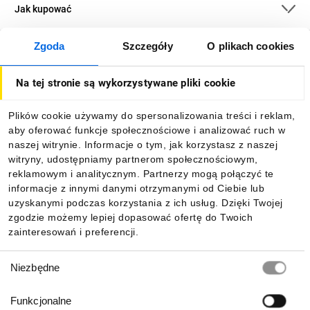
Jak kupować
Zgoda
Szczegóły
O plikach cookies
O firmie
Na tej stronie są wykorzystywane pliki cookie
Dla kupujących
Plików cookie używamy do spersonalizowania treści i reklam,
aby oferować funkcje społecznościowe i analizować ruch w
Informacje
naszej witrynie. Informacje o tym, jak korzystasz z naszej
witryny, udostępniamy partnerom społecznościowym,
reklamowym i analitycznym. Partnerzy mogą połączyć te
Pobierz naszą aplikację mobilną:
informacje z innymi danymi otrzymanymi od Ciebie lub
uzyskanymi podczas korzystania z ich usług. Dzięki Twojej
zgodzie możemy lepiej dopasować ofertę do Twoich
zainteresowań i preferencji.
Wybór
Niezbędne
zgody
Funkcjonalne