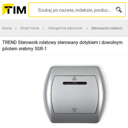
Szukaj po nazwie, indeksie, producencie, kodzie kreskowym...
 główna
Smart home
Inteligentne sterowniki
Sterowanie roletami
TREND Sterownik roletowy sterowany dotykiem i dowolnym
pilotem srebrny 5SR‑1