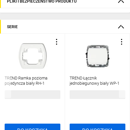
PLIKI I BEZPIECZEŃSTWO PRODUKTU
SERIE
TREND Ramka pozioma
TREND Łącznik
pojedyncza biały RH-1
jednobiegunowy biały WP-1
3,76 zł
brutto
13,33 zł
brutto