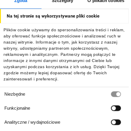
Zgoda
Szczegóły
O plikach cookies
O firmie
Na tej stronie są wykorzystywane pliki cookie
Dla kupujących
Plików cookie używamy do spersonalizowania treści i reklam,
aby oferować funkcje społecznościowe i analizować ruch w
Informacje
naszej witrynie. Informacje o tym, jak korzystasz z naszej
witryny, udostępniamy partnerom społecznościowym,
reklamowym i analitycznym. Partnerzy mogą połączyć te
Pobierz naszą aplikację mobilną:
informacje z innymi danymi otrzymanymi od Ciebie lub
uzyskanymi podczas korzystania z ich usług. Dzięki Twojej
zgodzie możemy lepiej dopasować ofertę do Twoich
zainteresowań i preferencji.
Wybór
Niezbędne
zgody
Funkcjonalne
Analityczne / wydajnościowe