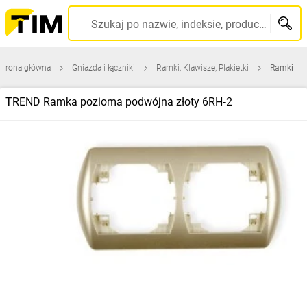
Szukaj po nazwie, indeksie, producencie, kodzie kreskowym...
Strona główna
Gniazda i łączniki
Ramki, Klawisze, Plakietki
Ramki
TREND Ramka pozioma podwójna złoty 6RH‑2