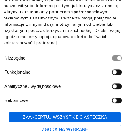
Informacje
naszej witrynie. Informacje o tym, jak korzystasz z naszej
witryny, udostępniamy partnerom społecznościowym,
reklamowym i analitycznym. Partnerzy mogą połączyć te
Pobierz naszą aplikację mobilną:
informacje z innymi danymi otrzymanymi od Ciebie lub
uzyskanymi podczas korzystania z ich usług. Dzięki Twojej
zgodzie możemy lepiej dopasować ofertę do Twoich
zainteresowań i preferencji.
Wybór
Niezbędne
zgody
Funkcjonalne
Analityczne / wydajnościowe
Reklamowe
Biuro Obsługi Klienta:
lub
801 500 700
71 37 61 600
Zgłoś
ZAAKCEPTUJ WSZYSTKIE CIASTECZKA
pn.-pt. 8:00-16:00
Formularz kontaktowy
ZGODA NA WYBRANE