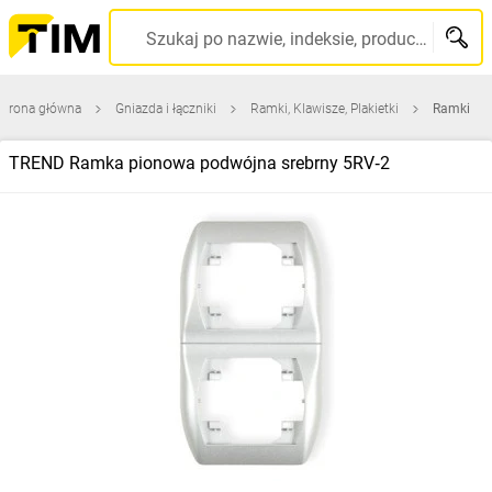
Szukaj po nazwie, indeksie, producencie, kodzie kreskowym...
Strona główna
Gniazda i łączniki
Ramki, Klawisze, Plakietki
Ramki
TREND Ramka pionowa podwójna srebrny 5RV‑2