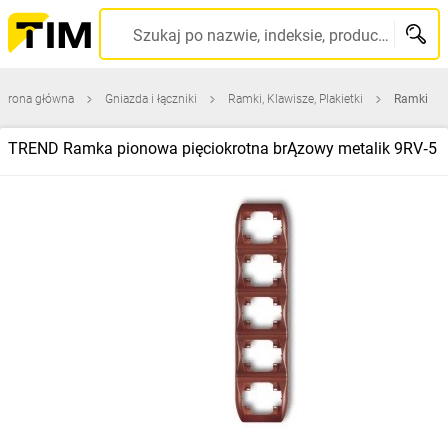
Szukaj po nazwie, indeksie, producencie, kodzie kreskowym...
Strona główna
Gniazda i łączniki
Ramki, Klawisze, Plakietki
Ramki
TREND Ramka pionowa pięciokrotna brĄzowy metalik 9RV‑5