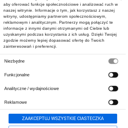
aby oferować funkcje społecznościowe i analizować ruch w
Informacje
naszej witrynie. Informacje o tym, jak korzystasz z naszej
witryny, udostępniamy partnerom społecznościowym,
reklamowym i analitycznym. Partnerzy mogą połączyć te
Pobierz naszą aplikację mobilną:
informacje z innymi danymi otrzymanymi od Ciebie lub
uzyskanymi podczas korzystania z ich usług. Dzięki Twojej
zgodzie możemy lepiej dopasować ofertę do Twoich
zainteresowań i preferencji.
Wybór
Niezbędne
zgody
Funkcjonalne
Analityczne / wydajnościowe
Reklamowe
Biuro Obsługi Klienta:
lub
801 500 700
71 37 61 600
Zgłoś
ZAAKCEPTUJ WSZYSTKIE CIASTECZKA
pn.-pt. 8:00-16:00