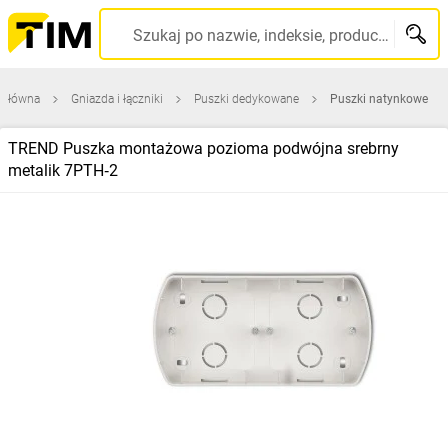
Szukaj po nazwie, indeksie, producencie, kodzie kreskowym...
 główna
Gniazda i łączniki
Puszki dedykowane
Puszki natynkowe
TREND Puszka montażowa pozioma podwójna srebrny
metalik 7PTH‑2