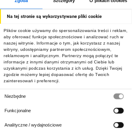
Zgoda
Szczegóły
O plikach cookies
O firmie
Na tej stronie są wykorzystywane pliki cookie
Dla kupujących
Plików cookie używamy do spersonalizowania treści i reklam,
aby oferować funkcje społecznościowe i analizować ruch w
Informacje
naszej witrynie. Informacje o tym, jak korzystasz z naszej
witryny, udostępniamy partnerom społecznościowym,
reklamowym i analitycznym. Partnerzy mogą połączyć te
Pobierz naszą aplikację mobilną:
informacje z innymi danymi otrzymanymi od Ciebie lub
uzyskanymi podczas korzystania z ich usług. Dzięki Twojej
zgodzie możemy lepiej dopasować ofertę do Twoich
zainteresowań i preferencji.
Wybór
Niezbędne
zgody
Funkcjonalne
Analityczne / wydajnościowe