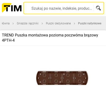
Szukaj po nazwie, indeksie, producencie, kodzie kreskowym...
 główna
Gniazda i łączniki
Puszki dedykowane
Puszki natynkowe
TREND Puszka montażowa pozioma poczwórna brązowy
4PTH‑4