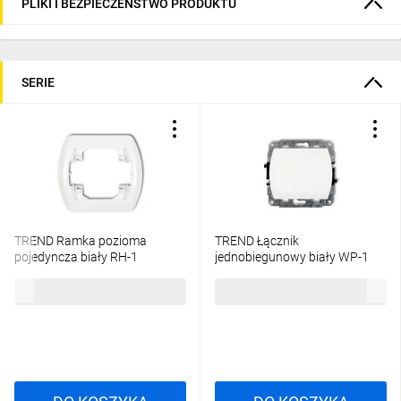
PLIKI I BEZPIECZEŃSTWO PRODUKTU
SERIE
TREND Ramka pozioma
TREND Łącznik
pojedyncza biały RH-1
jednobiegunowy biały WP-1
3,76 zł
brutto
13,33 zł
brutto