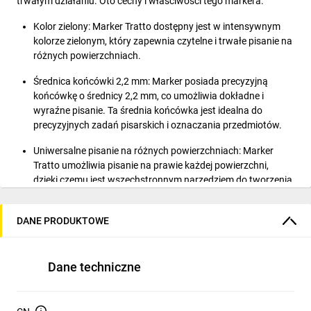
trwałym działaniu. Oto cechy i właściwości tego markera:
Kolor zielony: Marker Tratto dostępny jest w intensywnym
kolorze zielonym, który zapewnia czytelne i trwałe pisanie na
różnych powierzchniach.
Średnica końcówki 2,2 mm: Marker posiada precyzyjną
końcówkę o średnicy 2,2 mm, co umożliwia dokładne i
wyraźne pisanie. Ta średnia końcówka jest idealna do
precyzyjnych zadań pisarskich i oznaczania przedmiotów.
Uniwersalne pisanie na różnych powierzchniach: Marker
Tratto umożliwia pisanie na prawie każdej powierzchni,
dzięki czemu jest wszechstronnym narzędziem do tworzenia
oznaczeń i oznaczania przedmiotów. Niezależnie od
materiału, marker zapewnia trwałe, wyraźne pisanie na
DANE PRODUKTOWE
szkle, kartonie, plastiku, drewnie, metalu, papierze i kamieniu.
Szybkoschnący, wodoodporny i odporny na rozmazywanie
atrament: Atrament używany w markerze Tratto jest
Dane techniczne
szybkoschnący, co minimalizuje ryzyko rozmazywania
podczas pisania. Dodatkowo, jest on wodoodporny, co
oznacza, że napisy i oznaczenia nie zmyją się w kontakcie z