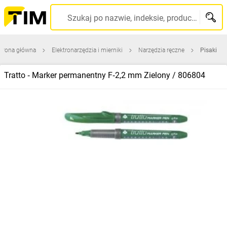
Szukaj po nazwie, indeksie, producencie, kodzie kreskowym...
trona główna
Elektronarzędzia i mierniki
Narzędzia ręczne
Pisaki
Tratto ‑ Marker permanentny F‑2,2 mm Zielony / 806804