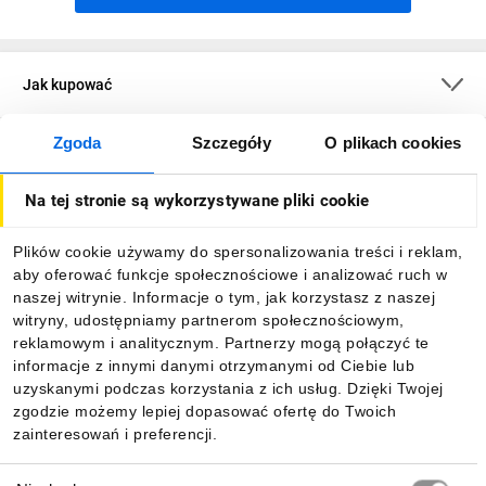
Jak kupować
Zgoda
Szczegóły
O plikach cookies
O firmie
Na tej stronie są wykorzystywane pliki cookie
Dla kupujących
Plików cookie używamy do spersonalizowania treści i reklam,
aby oferować funkcje społecznościowe i analizować ruch w
Informacje
naszej witrynie. Informacje o tym, jak korzystasz z naszej
witryny, udostępniamy partnerom społecznościowym,
reklamowym i analitycznym. Partnerzy mogą połączyć te
Pobierz naszą aplikację mobilną:
informacje z innymi danymi otrzymanymi od Ciebie lub
uzyskanymi podczas korzystania z ich usług. Dzięki Twojej
zgodzie możemy lepiej dopasować ofertę do Twoich
zainteresowań i preferencji.
Wybór