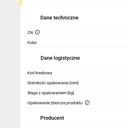
IT, GSM
Odzież ochronna i BHP
Dane techniczne
Inne
CN
Budowa i Remont
Kolor
Elektronika
Dane logistyczne
Smart home
Elektromobilność
Kod kreskowy
Szerokość opakowania [mm]
Telewizja naziemna i satelitarna
Waga z opakowaniem [kg]
Wentylacja i rekuperacja
Opakowanie zbiorcze produktu
Producent