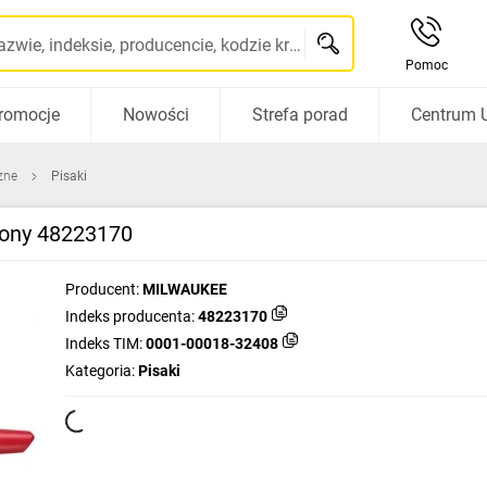
Szukaj po nazwie, indeksie, producencie, kodzie kreskowym...
Pomoc
romocje
Nowości
Strefa porad
Centrum 
zne
Pisaki
wony 48223170
Producent:
MILWAUKEE
Indeks producenta:
48223170
Indeks TIM:
0001-00018-32408
Kategoria:
Pisaki