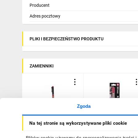
Producent
Adres pocztowy
PLIKI I BEZPIECZEŃSTWO PRODUKTU
ZAMIENNIKI
Zgoda
Pisaki do opisywania
Marker Pen-Touch 130
Na tej stronie są wykorzystywane pliki cookie
ręcznego odporne na
czerwony, Sakura
ścieranie i wodę PN-R 1mm
SKBL130SAK1B
czerwony E04ZP-
Plików cookie używamy do spersonalizowania treści i 