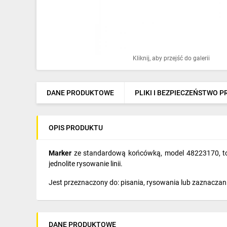
Ochrona odgromowa
Pompy ciepła
Osprzęt łączeniowy
Kliknij, aby przejść do galerii
Ogrzewanie
Elektronarzędzia i mierniki
DANE PRODUKTOWE
PLIKI I BEZPIECZEŃSTWO 
Domofony i dzwonki
OPIS PRODUKTU
Alarmy, monitoring, komunikacja
Napędy elektryczne
Marker
ze standardową końcówką, model 48223170, to 
jednolite rysowanie linii.
Pneumatyka
Jest przeznaczony do: pisania, rysowania lub zaznaczan
Dom i ogród
Klimatyzacja
DANE PRODUKTOWE