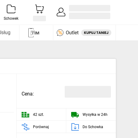
Zaloguj się / Załóż konto
i odkryj
Schowek
Usług
Cena:
42 szt.
Wysyłka w 24h
Porównaj
Do Schowka