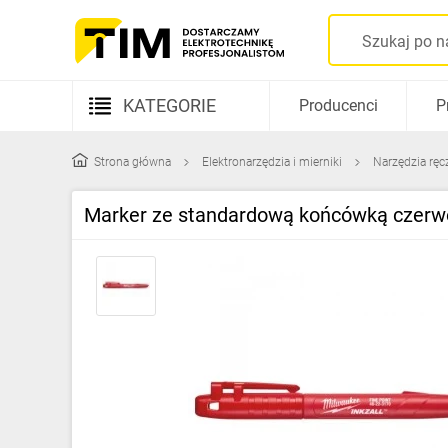
KATEGORIE
Producenci
P
Aparatura elektryczna
Strona główna
Elektronarzędzia i mierniki
Narzędzia ręc
Kable i przewody
Marker ze standardową końcówką czer
Rozdzielnice i obudowy
Elementy prowadzenia kabli
Fotowoltaika
Gniazda i łączniki
Źródła światła
Oprawy oświetleniowe