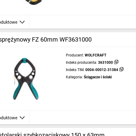
oduktowe
 sprężynowy FZ 60mm WF3631000
Producent:
WOLFCRAFT
Indeks producenta:
3631000
Indeks TIM:
0004-00012-31384
Kategoria:
Ściągacze i ściski
oduktowe
 stolarski szybkozaciskowy 150 x 63mm