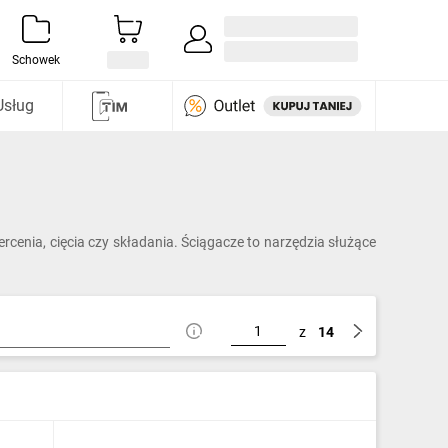
Zaloguj się / Załóż konto
i odkryj
Schowek
Usług
cenia, cięcia czy składania. Ściągacze to narzędzia służące
z
14