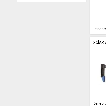
Pobijaki
(32)
Imadła
(83)
Haki z
Dane pr
zabezpieczeniem
(25)
Dłuta
(88)
Ścisk
Matryce do zagniatania
(6)
Pryzmy traserskie
(4)
Łomy
(73)
Chwytaki
(23)
Narzędzia do montażu i
demontażu
(47)
Strzykawki
(7)
Dane pr