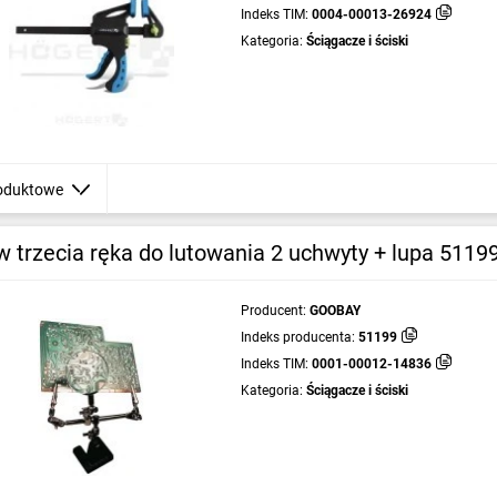
Indeks TIM:
0004-00013-26924
Kategoria:
Ściągacze i ściski
oduktowe
 trzecia ręka do lutowania 2 uchwyty + lupa 5119
Producent:
GOOBAY
Indeks producenta:
51199
Indeks TIM:
0001-00012-14836
Kategoria:
Ściągacze i ściski