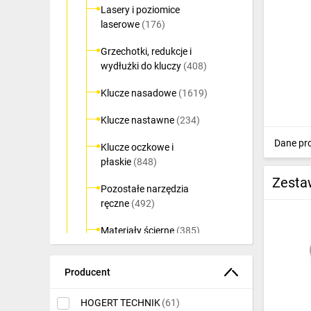
Lasery i poziomice
Ochrona odgromowa
laserowe
(176)
Pompy ciepła
Grzechotki, redukcje i
wydłużki do kluczy
(408)
Osprzęt łączeniowy
Klucze nasadowe
(1619)
Ogrzewanie
Klucze nastawne
(234)
Elektronarzędzia i mierniki
Dane pr
Klucze oczkowe i
Domofony i dzwonki
płaskie
(848)
Zestaw
Alarmy, monitoring, komunikacja
Pozostałe narzędzia
ręczne
(492)
Napędy elektryczne
Materiały ścierne
(385)
Pneumatyka
Matryce do prasek
(180)
Dom i ogród
Producent
Młotki
(374)
Klimatyzacja
HOGERT TECHNIK
(61)