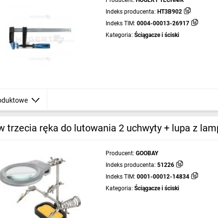
Producent:
HOGERT TECHNIK
Indeks producenta:
HT3B902
Indeks TIM:
0004-00013-26917
Kategoria:
Ściągacze i ściski
oduktowe
 trzecia ręka do lutowania 2 uchwyty + lupa z la
Producent:
GOOBAY
Indeks producenta:
51226
Indeks TIM:
0001-00012-14834
Kategoria:
Ściągacze i ściski