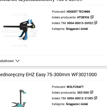
Producent:
HOGERT TECHNIK
Indeks producenta:
HT3B936
Indeks TIM:
0004-00013-26922
Kategoria:
Ściągacze i ściski
oduktowe
 jednoręczny EHZ Easy 75‑300mm WF3021000
Producent:
WOLFCRAFT
Indeks producenta:
3021000
Indeks TIM:
0004-00012-31305
Kategoria:
Ściągacze i ściski