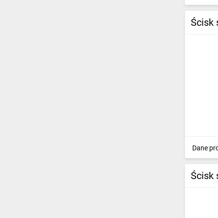
Dysze mieszające
(11)
Ścisk 
Gwintowniki i narzynki
(76)
Klucze
dynamometryczne
(98)
Pęsety precyzyjne
(167)
Skrzynki uciosowe
(24)
Pilniki
(131)
Niwelatory optyczne
(9)
Dane pr
Narzędzia krosownicze
(27)
Sznury traserskie kredy,
Ścisk
farby
(54)
Pistolety do pianki
(31)
Klucze Spline
(132)