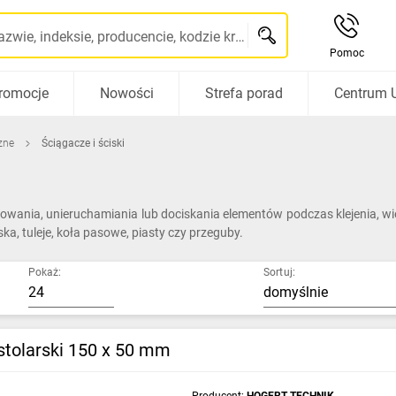
Szukaj po nazwie, indeksie, producencie, kodzie kreskowym...
Pomoc
romocje
Nowości
Strefa porad
Centrum 
zne
Ściągacze i ściski
owania, unieruchamiania lub dociskania elementów podczas klejenia, wier
a, tuleje, koła pasowe, piasty czy przeguby.
Pokaż:
Sortuj:
stolarski 150 x 50 mm