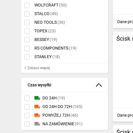
Narzędzia do ściągania
IT, GSM
WOLFCRAFT
(50)
izolacji
(398)
STALCO
(49)
Odzież ochronna i BHP
Wycinaki do blachy
(160)
Dane pr
NEO TOOLS
(36)
Inne
Nożyce i obcinaki
(631)
TOPEX
(23)
Ścisk
BESSEY
(19)
Budowa i Remont
Noże monterskie i
ostrza
(454)
RS COMPONENTS
(19)
Elektronika
STANLEY
(18)
Oliwiarki i smarownice
(95)
Smart home
+ Zobacz więcej
Pace, szpachle i
Elektromobilność
kielnie
(406)
Czas wysyłki
Energetyka wiatrowa
Piły i brzeszczoty
(327)
DO 24H
(19)
Telewizja naziemna i satelitarna
Poziomice
(312)
OD 24H DO 72H
(165)
Wentylacja i rekuperacja
Praski i zaciskarki
(572)
Dane pr
POWYŻEJ 72H
(46)
Proste narzędzia
NA ZAMÓWIENIE
(91)
miernicze
(518)
Ścisk