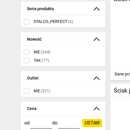
Ściągacze i ściski
(320)
Seria produktu
Szczypce i
STALCO_PERFECT
(6)
kombinerki
(1311)
Wkrętaki
(2050)
Nowość
Wyciskacze
(89)
NIE
(244)
Zestawy narzędzi
(506)
TAK
(77)
Klucze ampulowe i
Dane pr
imbusowe
(449)
Outlet
Pisaki
(176)
Ścisk
NIE
(321)
Akcesoria meblarskie
(59)
Cena
Zszywacze
(127)
Nitownice i
od
do
USTAW
plombownice
(89)