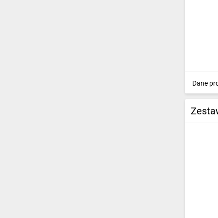
Klucze hakowe
(6)
Drukarki i wytłaczarki
(489)
Elektronarzędzia
(3386)
Akcesoria i osprzęt
Dane pr
narzędziowy
(9389)
Mierniki elektryczne
(1713)
Zestaw
Akcesoria do mierników
elektrycznych
(940)
Urządzenia
specjalistyczne
(138)