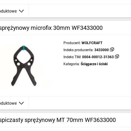
oduktowe
 sprężynowy microfix 30mm WF3433000
Producent:
WOLFCRAFT
Indeks producenta:
3433000
Indeks TIM:
0004-00012-31363
Kategoria:
Ściągacze i ściski
oduktowe
 spiczasty sprężynowy MT 70mm WF3633000