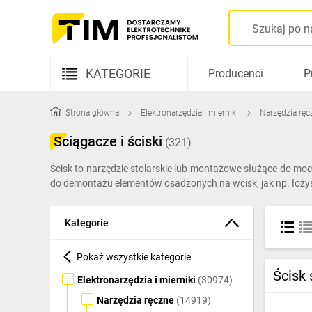
KATEGORIE
Producenci
P
Aparatura elektryczna
Strona główna
Elektronarzędzia i mierniki
Narzędzia ręc
Kable i przewody
Ściągacze i ściski
(321)
Rozdzielnice i obudowy
Ścisk to narzędzie stolarskie lub montażowe służące do moc
do demontażu elementów osadzonych na wcisk, jak np. łożysk
Elementy prowadzenia kabli
Fotowoltaika
Kategorie
Gniazda i łączniki
Pokaż wszystkie kategorie
Źródła światła
Ścisk 
Elektronarzędzia i mierniki
(30974)
Oprawy oświetleniowe
Narzędzia ręczne
(14919)