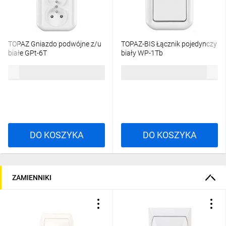
TOPAZ Gniazdo podwójne z/u
TOPAZ-BIS Łącznik pojedynczy
białe GPt-6T
biały WP-1Tb
5,94 zł
brutto
4,54 zł
brutto
DO KOSZYKA
DO KOSZYKA
ZAMIENNIKI