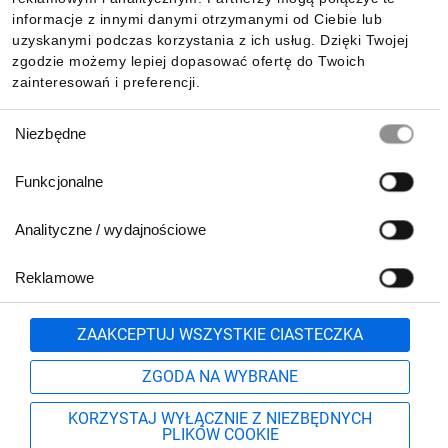
Pobierz naszą aplikację mobilną:
informacje z innymi danymi otrzymanymi od Ciebie lub
uzyskanymi podczas korzystania z ich usług. Dzięki Twojej
zgodzie możemy lepiej dopasować ofertę do Twoich
zainteresowań i preferencji.
Wybór
Niezbędne
zgody
Funkcjonalne
Analityczne / wydajnościowe
Reklamowe
Biuro Obsługi Klienta:
lub
801 500 700
71 37 61 600
Zgłoś
ZAAKCEPTUJ WSZYSTKIE CIASTECZKA
pn.-pt. 8:00-16:00
Formularz kontaktowy
ZGODA NA WYBRANE
KORZYSTAJ WYŁĄCZNIE Z NIEZBĘDNYCH
PLIKÓW COOKIE