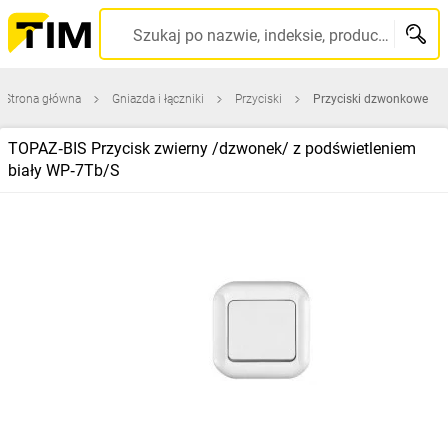
Szukaj po nazwie, indeksie, producencie, kodzie kreskowym...
Strona główna
Gniazda i łączniki
Przyciski
Przyciski dzwonkowe
TOPAZ‑BIS Przycisk zwierny /dzwonek/ z podświetleniem
biały WP‑7Tb/S